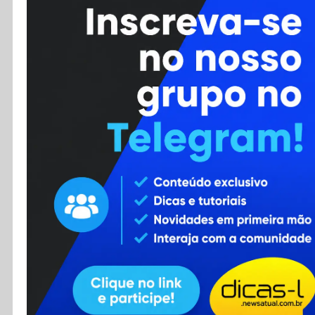
Cursos
Enviar Dica
F.A.Q
Cadastro
Contato
RSS