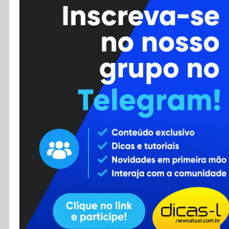
Cursos
Enviar Dica
F.A.Q
Cadastro
Contato
RSS