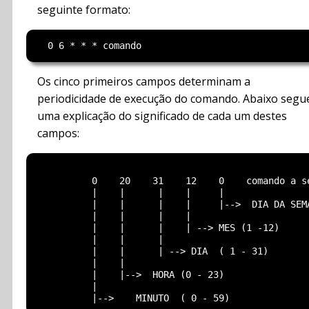
seguinte formato:
Os cinco primeiros campos determinam a
periodicidade de execução do comando. Abaixo segu
uma explicação do significado de cada um destes
campos:
          0    20    31    12    0    comando a se
          |    |      |    |     |

          |    |      |    |     |-->  DIA DA SEMA
          |    |      |    |                      
          |    |      |    | --> MES (1 -12)

          |    |      |

          |    |      | --> DIA  ( 1 - 31)

          |    |

          |    |-->  HORA (0 - 23)

          |
