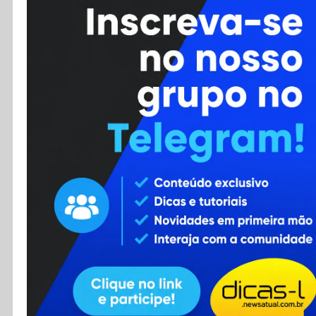
Cursos
Enviar Dica
F.A.Q
Cadastro
Contato
RSS