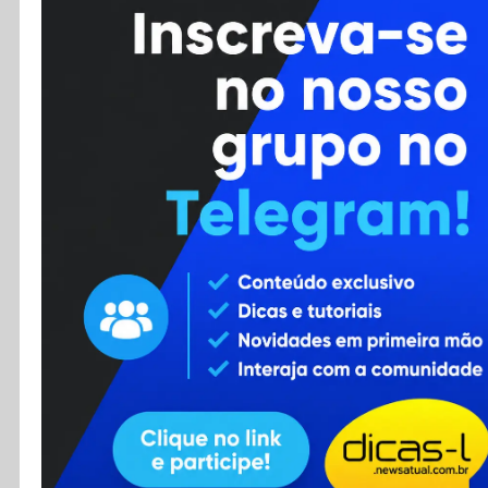
Cursos
Enviar Dica
F.A.Q
Cadastro
Contato
RSS