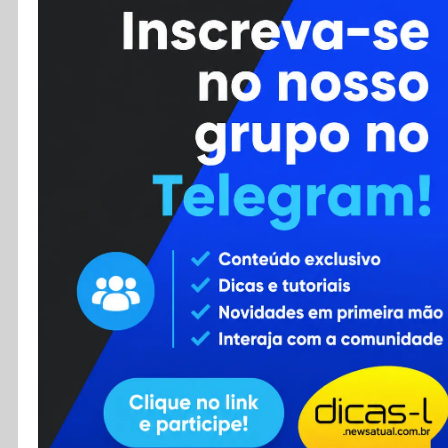
Cursos
Enviar Dica
F.A.Q
Cadastro
Contato
RSS