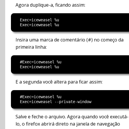
Agora duplique-a, ficando assim:
  Exec=iceweasel %u

Insira uma marca de comentário (#) no começo da
primeira linha:
  #Exec=iceweasel %u

E a segunda você altera para ficar assim:
  #Exec=iceweasel %u

Salve e feche o arquivo. Agora quando você executá-
lo, o firefox abrirá direto na janela de navegação