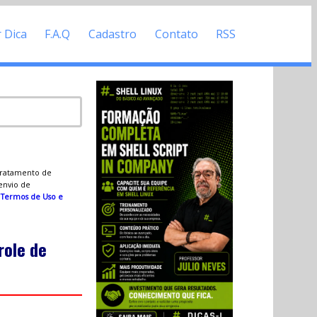
r Dica
F.A.Q
Cadastro
Contato
RSS
 tratamento de
 envio de
s
Termos de Uso e
role de