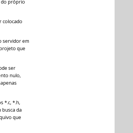
 do próprio
r colocado
o servidor em
 projeto que
ode ser
ento nulo,
, apenas
 *.c, *.h,
m busca da
rquivo que