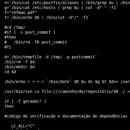
  n=`/bin/cat /etc/postfix/aliases | /bin/grep $u | /bin
  g=`/bin/cat /etc/hosts | grep $u | cut -d" " -f1`

  f="refman.pdf"

  t=`/bin/echo $R | /bin/cut -d"/" -f2`

  #cd /tmp/

  #if [ -s post_commit ]

  #then

  #   /bin/rm -fR post_commit

  #fi

  d=`/bin/tempfile -d /tmp/ -p postcommit`

  /bin/rm -f $d

  /bin/mkdir $d

  cd $d

  /bin/echo = = = = `/bin/date` $R $u $n $g $t $d>> /var
  /usr/bin/svn co file:///caminho/do/repositório/$R ./ >
  if [ -f geradoc* ]

  then

  #código de verificação e documentação de dependências

     LC_ALL="C"
