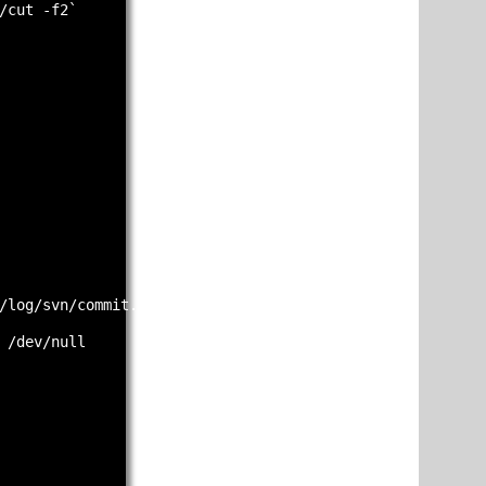
/cut -f2`

/log/svn/commit.log

 /dev/null
