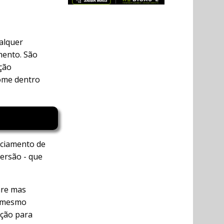
alquer
mento. São
ção
nome dentro
nciamento de
ersão - que
are mas
o mesmo
ção para