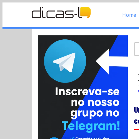
Home
d
P
U
c