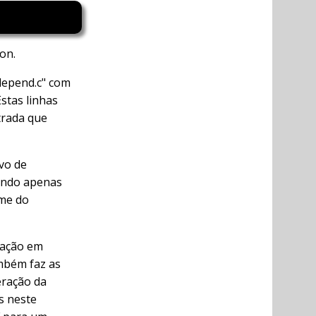
on.
depend.c" com
stas linhas
trada que
ivo de
tando apenas
ome do
tação em
mbém faz as
eração da
s neste