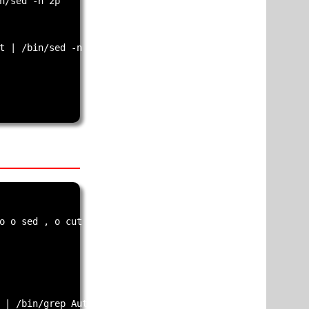
n/sed -n 2p`

t | /bin/sed -n 1p`

o o sed , o cut e o grep

 | /bin/grep Author | /bin/cut -d" " -f4`
