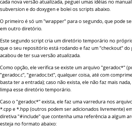
cada nova versão atualizada, peguei umas idéias no manual
subversion e do doxygen e bolei os scripts abaixo.
O primeiro é só um "wrapper" para o segundo, que pode se
em outro diretório.
Este segundo script cria um diretório temporário no própri
que o seu repositório está rodando e faz um "checkout" do
acabou de ter sua versão atualizada.
Como opção, ele verifica se existe um arquivo "geradoc*" (p
"geradoc.c", "geradoc.txt", qualquer coisa, até com comprim
basta ter a entrada); caso não exista, ele não faz mais nada
limpa esse diretório temporário.
Caso o "geradoc*" exista, ele faz uma varredura nos arquivos
*.cpp e *.hpp (outros podem ser adicionados livremente) e
diretiva "#include" que contenha uma referência a algum a
esteja no formato abaixo: