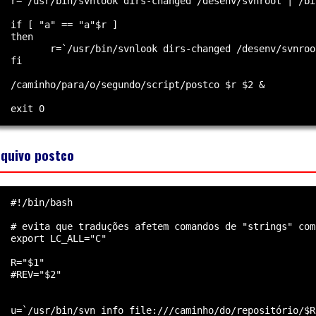
  r=`/usr/bin/svnlook dirs-changed /desenv/svnroot | /bi
  if [ "a" == "a"$r ]

  then

         r=`/usr/bin/svnlook dirs-changed /desenv/svnroo
  fi

  /caminho/para/o/segundo/script/postco $r $2 &

rquivo postco
  #!/bin/bash

  # evita que traduções afetem comandos de "strings" com
  export LC_ALL="C"

  R="$1"

  #REV="$2"

  u=`/usr/bin/svn info file:///caminho/do/repositório/$R