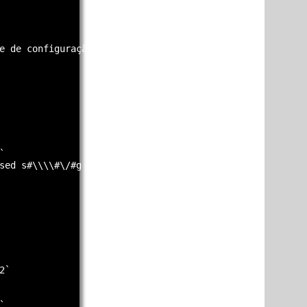
e de configuração." >> depend.c



sed s#\\\\#\/#g > $m

`


