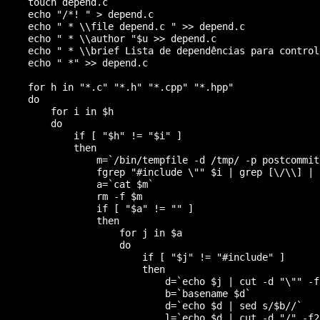
     touch depend.c

     echo "/*! " > depend.c

     echo " * \\file depend.c " >> depend.c

     echo " * \\author "$u >> depend.c

     echo " * \\brief Lista de dependências para control
     echo " *" >> depend.c

     for h in "*.c" "*.h" "*.cpp" "*.hpp"

     do

         for i in $h

         do

             if [ "$h" != "$i" ]

             then

                 m=`/bin/tempfile -d /tmp/ -p postcommit`
                 fgrep "#include \"" $i | grep [\/\\] | 
                 a=`cat $m`

                 rm -f $m

                 if [ "$a" != "" ]

                 then

                     for j in $a

                     do

                         if [ "$j" != "#include" ]

                         then

                             d=`echo $j | cut -d "\"" -f2
                             b=`basename $d`

                             d=`echo $d | sed s/$b//`

                             l=`echo $d | cut -d "/" -f2`