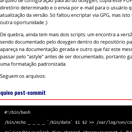
arquivo de configuração padrão do doxygen, copia este PD
diretório determinado e o envia por e-mail para o usuário q
atualização da versão. Só faltou encriptar via GPG, mas isto 
outra oportunidade ;)
De quebra, ainda tem mais dois scripts: um encontra a vers
sendo documentado pelo doxygen dentro do repositório pa
apareça na documentação gerada e outro que faz este mes
passar pelo "astyle" antes de ser documentado, portanto g
uma formatação padronizada.
Seguem os arquivos:
rquivo post-commit
  #!/bin/bash

  /bin/echo _ _ _ _ `/bin/date` $1 $2 >> /var/log/svn/com