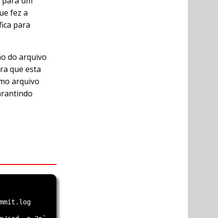
F para um
ue fez a
fica para
ão do arquivo
ra que esta
mo arquivo
arantindo
mit.log
