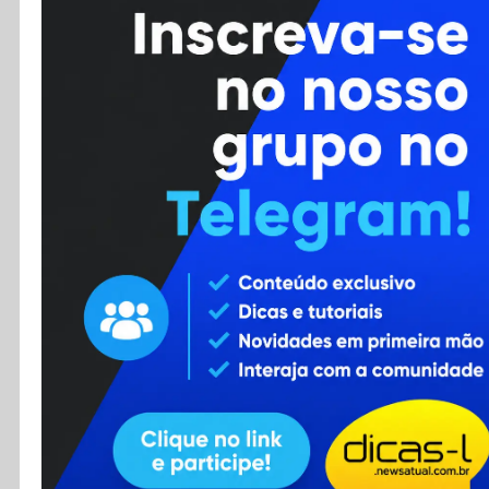
Cursos
Enviar Dica
F.A.Q
Cadastro
Contato
RSS