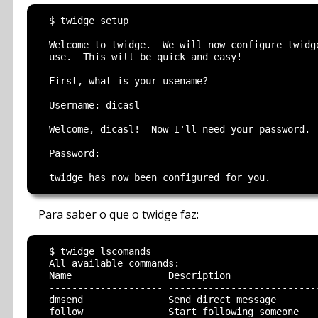
  $ twidge setup

  Welcome to twidge.  We will now configure twidge
  use.  This will be quick and easy!

  First, what is your usename?

  Username: dicasl

  Welcome, dicasl!  Now I'll need your password.

  Password:

Para saber o que o twidge faz:
  $ twidge lscomands

  All available commands:

  Name                 Description

  -------------------- ---------------------------
  dmsend               Send direct message

  follow               Start following someone
