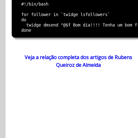
  #!/bin/bash

  for follower in `twidge lsfollowers`

  do

    twidge dmsend "@$f Bom dia!!!! Tenha um bom fi
Veja a relação completa dos artigos de Rubens
Queiroz de Almeida