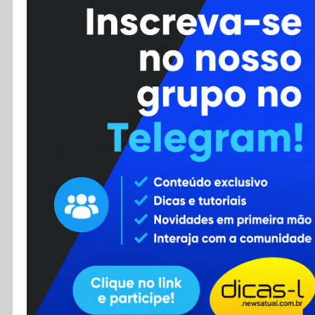
Cursos
Enviar Dica
F.A.Q
Cadastro
Contato
RSS