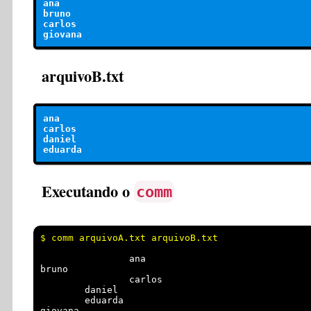
ana

bruno

carlos

arquivoB.txt
ana

carlos

daniel

Executando o
comm
                ana

bruno

                carlos

        daniel

        eduarda
