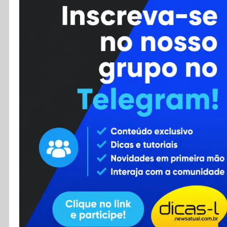
Cursos
Enviar Dica
F.A.Q
Cadastro
Contato
RSS