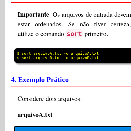
Importante
: Os arquivos de entrada devem
estar ordenados. Se não tiver certeza,
utilize o comando
primeiro.
sort
$ sort arquivoA.txt -o arquivoA.txt

4. Exemplo Prático
Considere dois arquivos:
arquivoA.txt