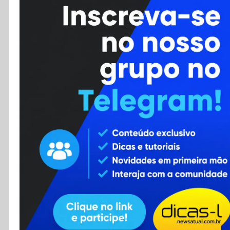
Cursos
Enviar Dica
F.A.Q
Cadastro
Contato
RSS