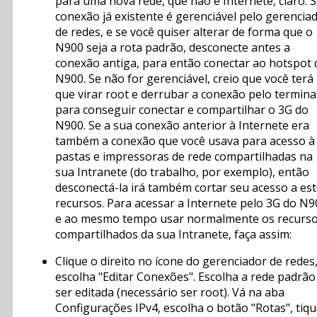
para uma nova rede, que não é Internete, claro. S
conexão já existente é gerenciável pelo gerencia
de redes, e se você quiser alterar de forma que o
N900 seja a rota padrão, desconecte antes a
conexão antiga, para então conectar ao hotspot 
N900. Se não for gerenciável, creio que você terá
que virar root e derrubar a conexão pelo terminal
para conseguir conectar e compartilhar o 3G do
N900. Se a sua conexão anterior à Internete era
também a conexão que você usava para acesso à
pastas e impressoras de rede compartilhadas na
sua Intranete (do trabalho, por exemplo), então
desconectá-la irá também cortar seu acesso a es
recursos. Para acessar a Internete pelo 3G do N9
e ao mesmo tempo usar normalmente os recurs
compartilhados da sua Intranete, faça assim:
Clique o direito no ícone do gerenciador de redes
escolha "Editar Conexões". Escolha a rede padrão
ser editada (necessário ser root). Vá na aba
Configurações IPv4, escolha o botão "Rotas", tiqu