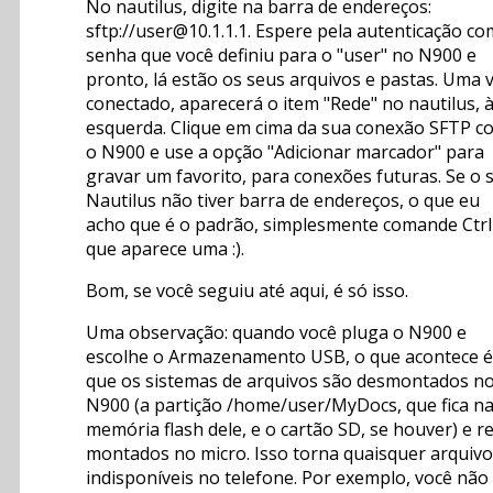
No nautilus, digite na barra de endereços:
sftp://user@10.1.1.1. Espere pela autenticação co
senha que você definiu para o "user" no N900 e
pronto, lá estão os seus arquivos e pastas. Uma 
conectado, aparecerá o item "Rede" no nautilus, 
esquerda. Clique em cima da sua conexão SFTP c
o N900 e use a opção "Adicionar marcador" para
gravar um favorito, para conexões futuras. Se o 
Nautilus não tiver barra de endereços, o que eu
acho que é o padrão, simplesmente comande Ctr
que aparece uma :).
Bom, se você seguiu até aqui, é só isso.
Uma observação: quando você pluga o N900 e
escolhe o Armazenamento USB, o que acontece é
que os sistemas de arquivos são desmontados n
N900 (a partição /home/user/MyDocs, que fica n
memória flash dele, e o cartão SD, se houver) e re
montados no micro. Isso torna quaisquer arquiv
indisponíveis no telefone. Por exemplo, você não