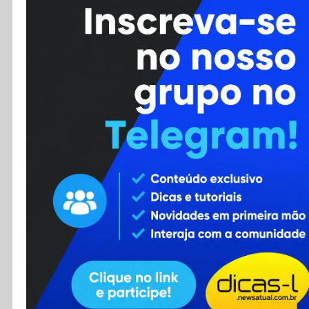
Cursos
Enviar Dica
F.A.Q
Cadastro
Contato
RSS