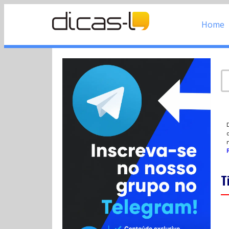
Home
d
P
T