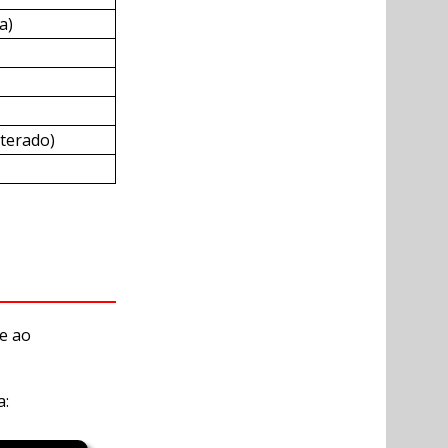
a)
lterado)
e ao
a: