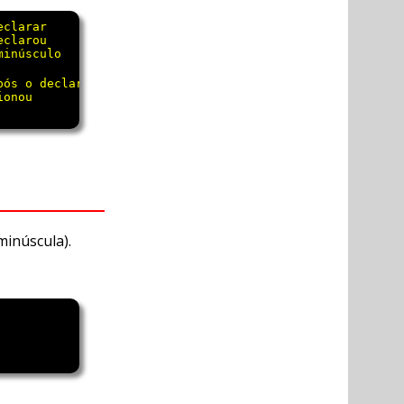
clarar

clarou

ós o declare

minúscula).