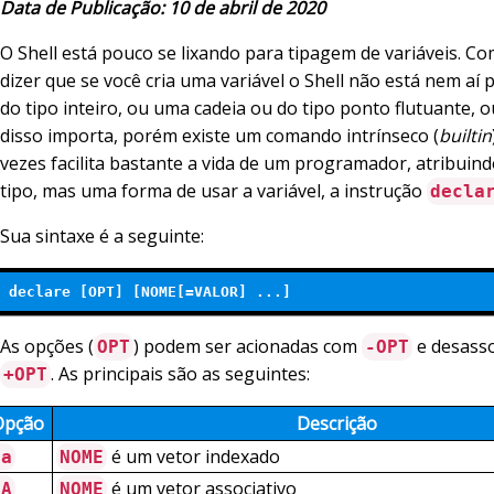
Data de Publicação: 10 de abril de 2020
O Shell está pouco se lixando para tipagem de variáveis. Co
dizer que se você cria uma variável o Shell não está nem aí p
do tipo inteiro, ou uma cadeia ou do tipo ponto flutuante, ou
disso importa, porém existe um comando intrínseco (
builtin
vezes facilita bastante a vida de um programador, atribuin
tipo, mas uma forma de usar a variável, a instrução
decla
Sua sintaxe é a seguinte:
declare [OPT] [NOME[=VALOR] ...] 
As opções (
) podem ser acionadas com
e desass
OPT
-OPT
. As principais são as seguintes:
+OPT
Opção
Descrição
é um vetor indexado
-a
NOME
é um vetor associativo
-A
NOME