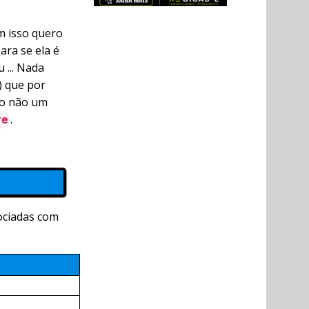
m isso quero
ara se ela é
 ... Nada
) que por
do não um
.
re
ociadas com