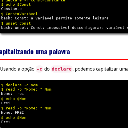
$ declare -r Const=Constante

Constante
bash: Const: a variável permite somente leitura
bash: unset: Const: impossível desconfigurar: variável 
apitalizando uma palavra
Usando a opção
do
, podemos capitalizar uma
-c
declare
$ declare -c Nom

Nome: frei 
Frei 
Nome: FREI 
Frei