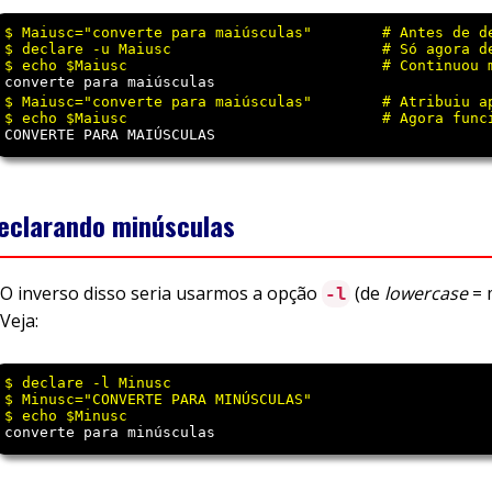
$ Maiusc="converte para maiúsculas"        # Antes de de
$ declare -u Maiusc                        # Só agora de
converte para maiúsculas
$ Maiusc="converte para maiúsculas"        # Atribuiu ap
CONVERTE PARA MAIÚSCULAS
eclarando minúsculas
O inverso disso seria usarmos a opção
(de
lowercase
= 
-l
Veja:
$ declare -l Minusc 

$ Minusc="CONVERTE PARA MINÚSCULAS"

converte para minúsculas