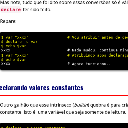
Mas note, tudo que foi dito sobre essas conversões só é vá
ter sido feito.
declare
Repare:
$ var="xxxx"                 # Vou atribuir antes de dec
$ declare -u var 

xxxx                         # Nada mudou, continua min
$ var="xxxx"                 # Atribuindo após declaraçã
XXXX                         # Agora funcionou... 
eclarando valores constantes
Outro galhão que esse intrínseco (
builtin
) quebra é para cr
constante, isto é, uma variável que seja somente de leitura.