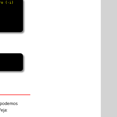
m podemos
eja: