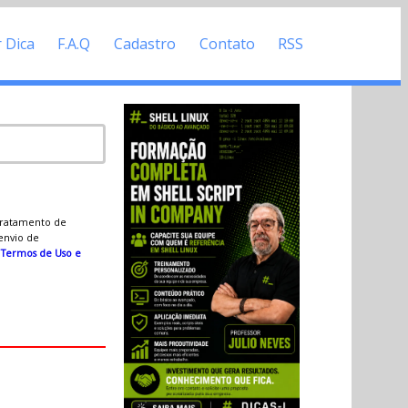
r Dica
F.A.Q
Cadastro
Contato
RSS
 tratamento de
 envio de
s
Termos de Uso e