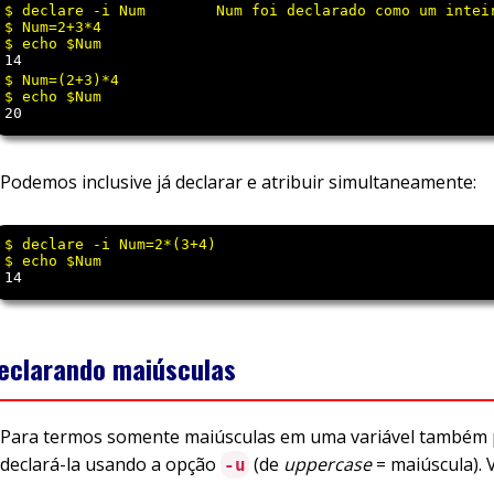
$ declare -i Num	Num foi declarado como um inteiro (-i)

$ Num=2+3*4

14
$ Num=(2+3)*4

20
Podemos inclusive já declarar e atribuir simultaneamente:
$ declare -i Num=2*(3+4)

14
eclarando maiúsculas
Para termos somente maiúsculas em uma variável també
declará-la usando a opção
(de
uppercase
= maiúscula). V
-u