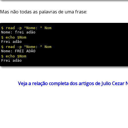
Mas não todas as palavras de uma frase:
Nome: frei adão 
Frei adão 
Nome: FREI ADÂO 
Frei adâo
Veja a relação completa dos artigos de Julio Cezar 