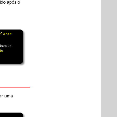
lido após o
larar

úscula
o

iar uma