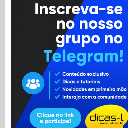
Cursos
Enviar Dica
F.A.Q
Cadastro
Contato
RSS