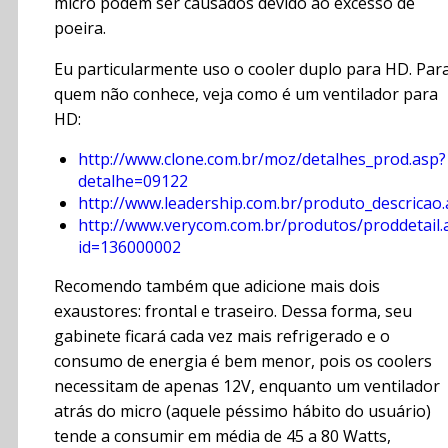
micro podem ser causados devido ao excesso de
poeira.
Eu particularmente uso o cooler duplo para HD. Par
quem não conhece, veja como é um ventilador para
HD:
http://www.clone.com.br/moz/detalhes_prod.asp?
detalhe=09122
http://www.leadership.com.br/produto_descricao
http://www.verycom.com.br/produtos/proddetail.
id=136000002
Recomendo também que adicione mais dois
exaustores: frontal e traseiro. Dessa forma, seu
gabinete ficará cada vez mais refrigerado e o
consumo de energia é bem menor, pois os coolers
necessitam de apenas 12V, enquanto um ventilador
atrás do micro (aquele péssimo hábito do usuário)
tende a consumir em média de 45 a 80 Watts,