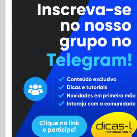
Cursos
Enviar Dica
F.A.Q
Cadastro
Contato
RSS