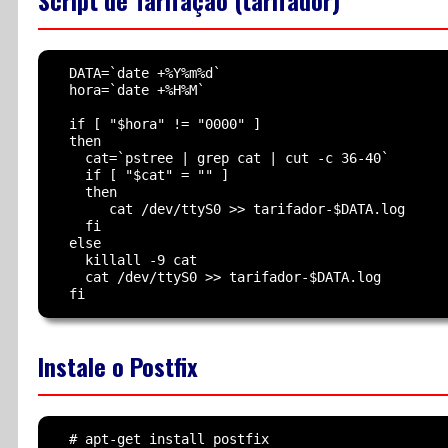
Script de Tarifação (tarifador)
  DATA=`date +%Y%m%d`

  hora=`date +%H%M`

  if [ "$hora" != "0000" ]

  then

    cat=`pstree | grep cat | cut -c 36-40`

    if [ "$cat" = "" ]

    then

       cat /dev/ttyS0 >> tarifador-$DATA.log

    fi

  else

    killall -9 cat

    cat /dev/ttyS0 >> tarifador-$DATA.log

Instale o Postfix
  # apt-get install postfix
