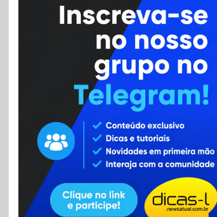
Cursos
Enviar Dica
F.A.Q
Cadastro
Contato
RSS