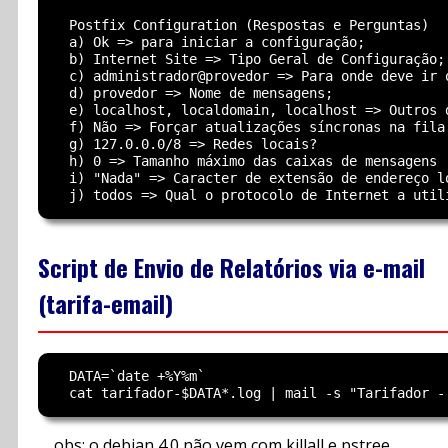
  Postfix Configuration (Respostas e Perguntas)

  a) Ok => para iniciar a configuração;

  b) Internet Site => Tipo Geral de Configuração;

  c) administrador@provedor => Para onde deve ir o
  d) provedor => Nome de mensagens;

  e) localhost, localdomain, localhost => Outros 
  f) Não => Forçar atualizações síncronas na fila 
  g) 127.0.0.0/8 => Redes locais?

  h) 0 => Tamanho máximo das caixas de mensagens

  i) "Nada" => Caracter de extensão de endereço lo
Script de Envio de Relatórios via e-mail
(tarifa-email)
  DATA=`date +%Y%m`

obs: o debian 4.0 não vem com killall e pstree