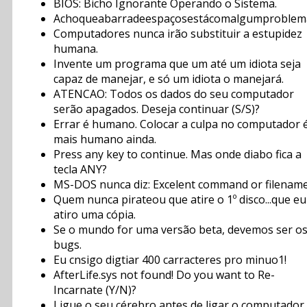
BIOS: Bicho Ignorante Operando o Sistema.
Achoqueabarradeespaçosestácomalgumproblem
Computadores nunca irão substituir a estupidez
humana.
Invente um programa que um até um idiota seja
capaz de manejar, e só um idiota o manejará.
ATENCAO: Todos os dados do seu computador
serão apagados. Deseja continuar (S/S)?
Errar é humano. Colocar a culpa no computador 
mais humano ainda.
Press any key to continue. Mas onde diabo fica a
tecla ANY?
MS-DOS nunca diz: Excelent command or filename
Quem nunca pirateou que atire o 1º disco...que eu
atiro uma cópia.
Se o mundo for uma versão beta, devemos ser o
bugs.
Eu cnsigo digtiar 400 carracteres pro minuo1!
AfterLife.sys not found! Do you want to Re-
Incarnate (Y/N)?
Ligue o seu cérebro antes de ligar o computador.