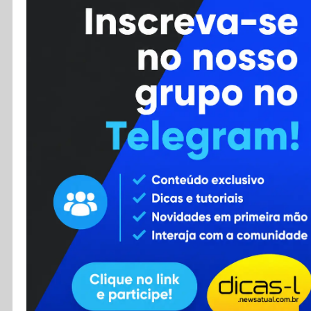
Cursos
Enviar Dica
F.A.Q
Cadastro
Contato
RSS