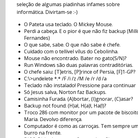
seleção de algumas piadinhas infames sobre
informática. Divirtam-se :-)
O Pateta usa teclado. O Mickey Mouse.
Perdi a cabeça. E o pior é que não fiz backup (Mill
Fernandes)
O que sabe, sabe. O que não sabe é chefe.
Cuidado com o tellivel vílus do Cebolinha.
Mouse não encontrado. Bater no gato(S/N)?
Run Windows são duas palavras contraditórias.
O chefe saiu: [T]etris, [P]rince of Persia, [F]1-GP?
C:\>undelete *.* /F /i /z /M /e /r /d /a
Teclado não instalado! Pressione para continuar
Só Jesus salva, Norton faz Backups.
Camisinha Furada. (A)bortar, (I)gnorar, (C)asar?
Backup not found: (H)a!, H(a)!, Ha(!)?
Troco 286 com monitor por um pacote de biscoit
Maria. Devolvo diferença.
Computador é como as carroças. Tem sempre u
burro na frente.