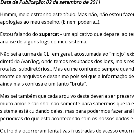
Data de Publicação: 02 de setembro de 2011
Hmmm, meio estranho este título. Mas não, não estou faz
apologias ao meu espelho. (E nem poderia...).
Estou falando do
supercat
- um aplicativo que deparei ao te
análise de alguns logs do meu sistema.
Não sei a turma da CLI em geral, acostumada ao "miojo" exi
diretório /var/log, onde temos resultados dos logs, mais re
rotates, subdiretórios... Mas eu me confundo sempre quand
monte de arquivos e desanimo pois sei que a informação de
ainda mais confusa e um tanto "bruta".
Mas sei também que cada arquivo deste deveria ser prese
muito amor e carinho: não somente para sabermos que lá e
sistema está cuidando deles, mas para podermos fazer anál
periódicas do que está acontecendo com os nossos dados e
Outro dia ocorreram tentativas frustradas de acesso extern