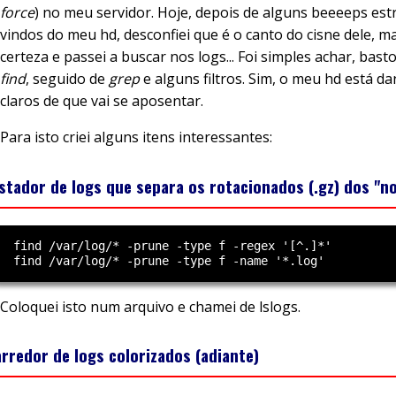
force
) no meu servidor. Hoje, depois de alguns beeeeps es
vindos do meu hd, desconfiei que é o canto do cisne dele, ma
certeza e passei a buscar nos logs... Foi simples achar, bas
find
, seguido de
grep
e alguns filtros. Sim, o meu hd está da
claros de que vai se aposentar.
Para isto criei alguns itens interessantes:
istador de logs que separa os rotacionados (.gz) dos "n
  find /var/log/* -prune -type f -regex '[^.]*'

Coloquei isto num arquivo e chamei de lslogs.
arredor de logs colorizados (adiante)