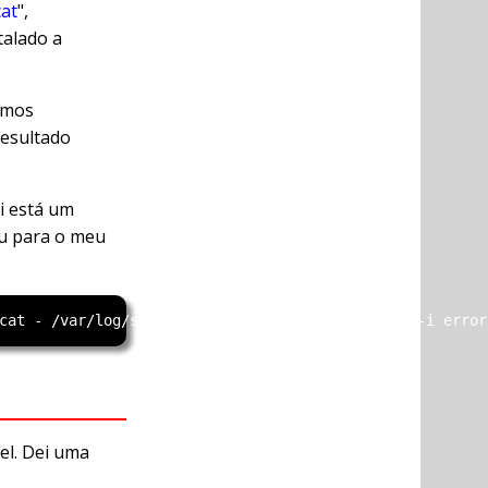
at
",
talado a
emos
resultado
ui está um
eu para o meu
el. Dei uma