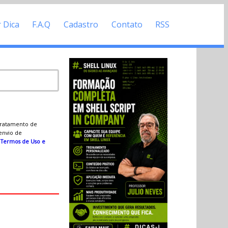
r Dica
F.A.Q
Cadastro
Contato
RSS
 tratamento de
 envio de
s
Termos de Uso e