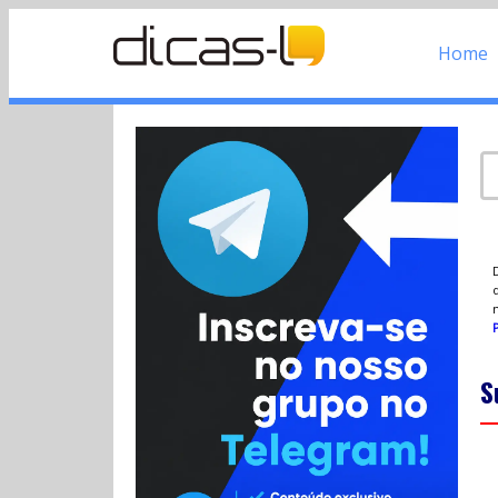
Home
d
P
S