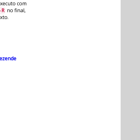
executo com
no final,
-R
xto.
Rezende