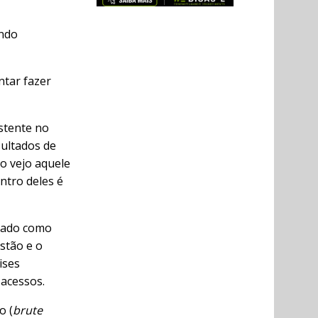
endo
ntar fazer
stente no
sultados de
o vejo aquele
ntro deles é
rvado como
stão e o
ises
 acessos.
o (
brute