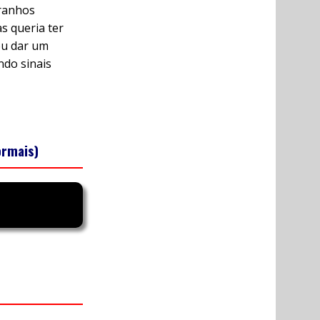
tranhos
s queria ter
tou dar um
ndo sinais
ormais)