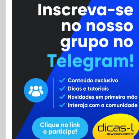
Cursos
Enviar Dica
F.A.Q
Cadastro
Contato
RSS