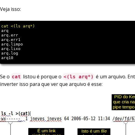
Veja isso:
arq

arq.err

arq.err1

arq.limpo

arq.lixo

arq.log

arq10
Se o
listou é porque o
é um arquivo. En
cat
<(ls arq*)
inverter isso para que ver que arquivo é esse: