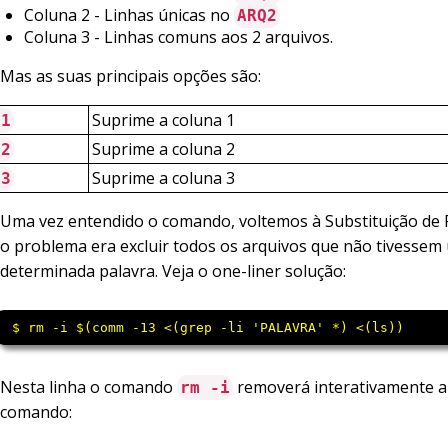
Coluna 2 - Linhas únicas no
ARQ2
Coluna 3 - Linhas comuns aos 2 arquivos.
Mas as suas principais opções são:
Suprime a coluna 1
-1
Suprime a coluna 2
-2
Suprime a coluna 3
-3
Uma vez entendido o comando, voltemos à Substituição de 
o problema era excluir todos os arquivos que não tivessem
determinada palavra. Veja o one-liner solução:
 $ rm -i $(comm -13 <(grep -li 'PALAVRA' *) <(ls)) 
Nesta linha o comando
removerá interativamente a
rm -i
comando: