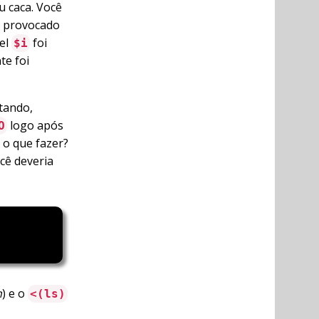
u caca. Você
l provocado
vel
foi
$i
te foi
tando,
logo após
O
o que fazer?
ocê deveria
n
) e o
<(ls)