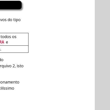
vos do tipo
e todos os
e
RA
.
do
quivo 2, isto
ncionamento
ilíssimo