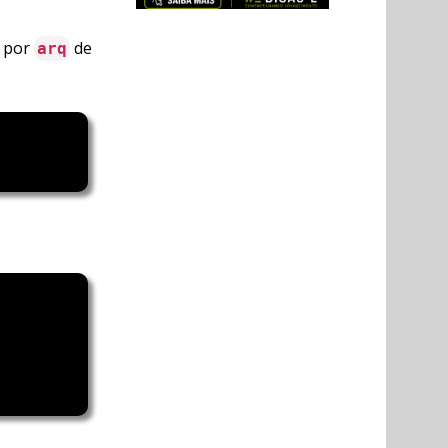
s por
de
arq