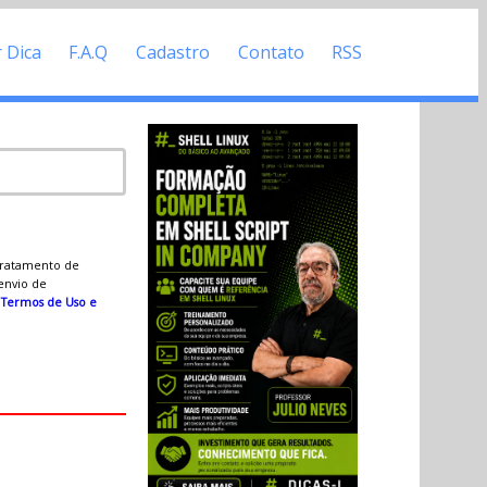
r Dica
F.A.Q
Cadastro
Contato
RSS
 tratamento de
 envio de
s
Termos de Uso e