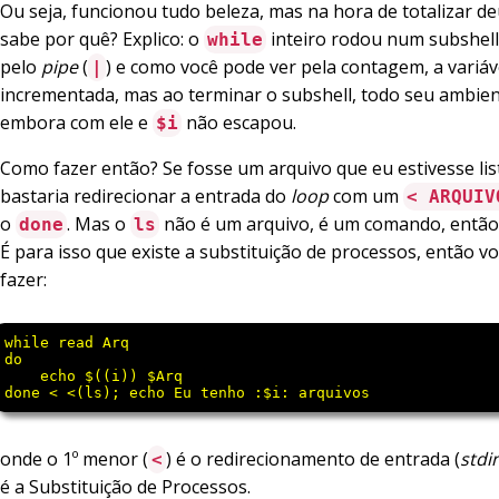
Ou seja, funcionou tudo beleza, mas na hora de totalizar de
sabe por quê? Explico: o
inteiro rodou num subshel
while
pelo
pipe
(
) e como você pode ver pela contagem, a variá
|
incrementada, mas ao terminar o subshell, todo seu ambien
embora com ele e
não escapou.
$i
Como fazer então? Se fosse um arquivo que eu estivesse lis
bastaria redirecionar a entrada do
loop
com um
< ARQUIV
o
. Mas o
não é um arquivo, é um comando, então 
done
ls
É para isso que existe a substituição de processos, então v
fazer:
while read Arq

do

    echo $((i)) $Arq

onde o 1º menor (
) é o redirecionamento de entrada (
stdi
<
é a Substituição de Processos.