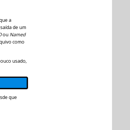
que a
 saída de um
O
ou
Named
rquivo como
pouco usado,
esde que