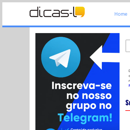
Home
d
P
S