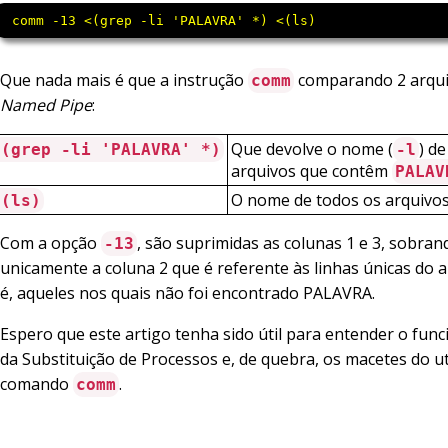
 comm -13 <(grep -li 'PALAVRA' *) <(ls) 
Que nada mais é que a instrução
comparando 2 arqui
comm
Named Pipe
:
Que devolve o nome (
) d
<(grep -li 'PALAVRA' *)
-l
arquivos que contêm
PALAV
O nome de todos os arquivos
<(ls)
Com a opção
, são suprimidas as colunas 1 e 3, sobran
-13
unicamente a coluna 2 que é referente às linhas únicas do ar
é, aqueles nos quais não foi encontrado PALAVRA.
Espero que este artigo tenha sido útil para entender o fu
da Substituição de Processos e, de quebra, os macetes do ut
comando
.
comm