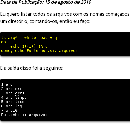
Data de Publicação: 15 de agosto de 2019
Eu quero listar todos os arquivos com os nomes começado
um diretório, contando-os, então eu faço:
ls arq* | while read Arq

do

    echo $((i)) $Arq

E a saída disso foi a seguinte:
1 arq

2 arq.err

3 arq.err1

4 arq.limpo

5 arq.lixo

6 arq.log

7 arq10
