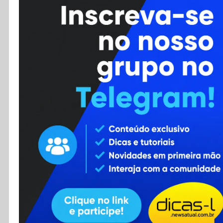
Cursos
Enviar Dica
F.A.Q
Cadastro
Contato
RSS