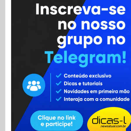
Cursos
Enviar Dica
F.A.Q
Cadastro
Contato
RSS