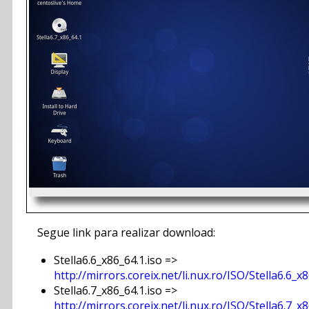
Segue link para realizar download:
Stella6.6_x86_64.1.iso =>
http://mirrors.coreix.net/li.nux.ro/ISO/Stella6.6_x8
Stella6.7_x86_64.1.iso =>
http://mirrors.coreix.net/li.nux.ro/ISO/Stella6.7_x8