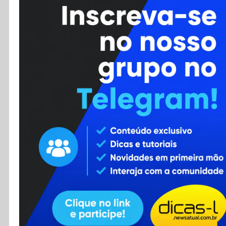
Cursos
Enviar Dica
F.A.Q
Cadastro
Contato
RSS