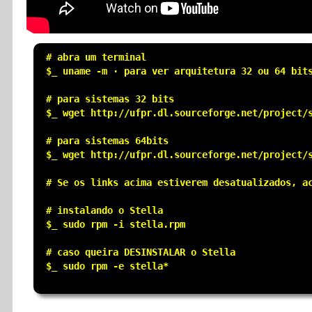
 # abra um terminal

 $_ uname -m · para ver arquitetura 32 ou 64 bits
 # para sistemas 32 bits

 $_ wget http://ufpr.dl.sourceforge.net/project/s
 # para sistemas 64bits

 $_ wget http://ufpr.dl.sourceforge.net/project/s
 # Se os links acima estiverem desatualizados, ac
 # instalando o Stella

 $_ sudo rpm -i stella.rpm

 # caso queira DESINSTALAR o Stella

 $_ sudo rpm -e stella*
