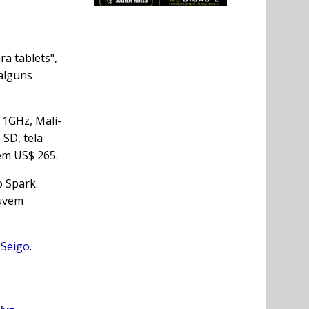
a tablets",
 alguns
 1GHz, Mali-
SD, tela
 em US$ 265.
o Spark.
nuvem
 Seigo
.