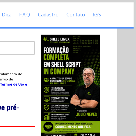
r Dica
F.A.Q
Cadastro
Contato
RSS
 tratamento de
 envio de
s
Termos de Uso e
ve pré-