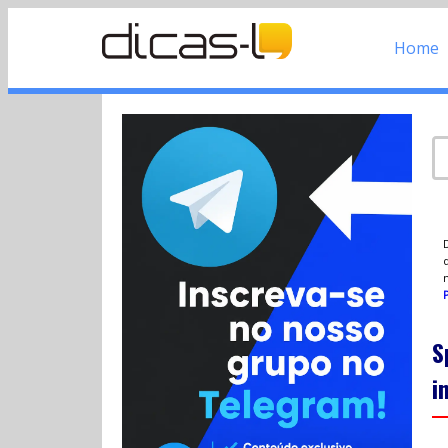
Home
d
P
S
i