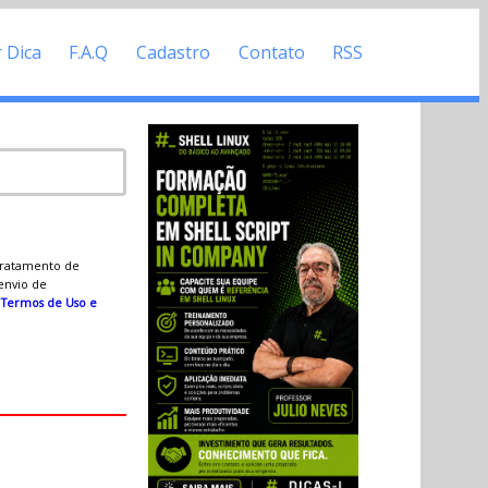
r Dica
F.A.Q
Cadastro
Contato
RSS
 tratamento de
 envio de
s
Termos de Uso e