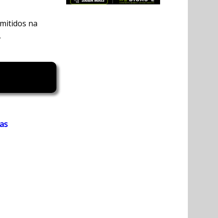
omitidos na
,
ias