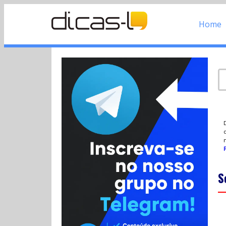
Home
d
P
S