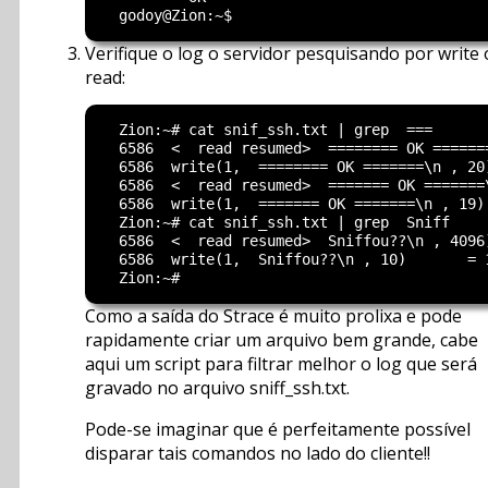
Verifique o log o servidor pesquisando por write
read:
  Zion:~# cat snif_ssh.txt | grep  ===

  6586  <  read resumed>  ======== OK =======
  6586  write(1,  ======== OK =======\n , 20)
  6586  <  read resumed>  ======= OK =======\
  6586  write(1,  ======= OK =======\n , 19) 
  Zion:~# cat snif_ssh.txt | grep  Sniff

  6586  <  read resumed>  Sniffou??\n , 4096)
  6586  write(1,  Sniffou??\n , 10)       = 1
Como a saída do Strace é muito prolixa e pode
rapidamente criar um arquivo bem grande, cabe
aqui um script para filtrar melhor o log que será
gravado no arquivo sniff_ssh.txt.
Pode-se imaginar que é perfeitamente possível
disparar tais comandos no lado do cliente!!