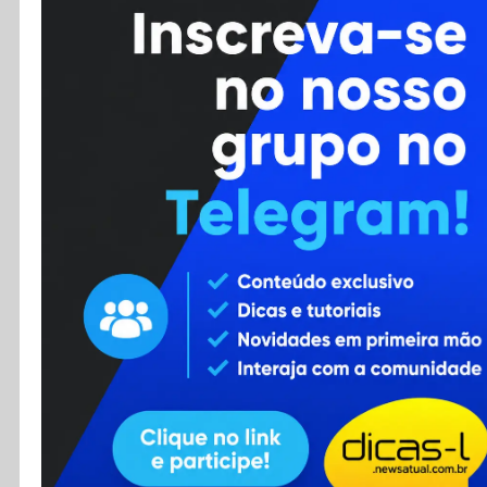
Cursos
Enviar Dica
F.A.Q
Cadastro
Contato
RSS