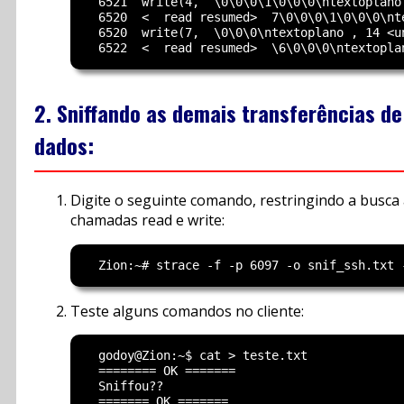
  6521  write(4,  \0\0\0\1\0\0\0\ntextoplano 
  6520  <  read resumed>  7\0\0\0\1\0\0\0\nte
  6520  write(7,  \0\0\0\ntextoplano , 14 <un
2. Sniffando as demais transferências de
dados:
Digite o seguinte comando, restringindo a busca
chamadas read e write:
Teste alguns comandos no cliente:
  godoy@Zion:~$ cat > teste.txt

  ======== OK =======

  Sniffou??

  ======= OK =======
