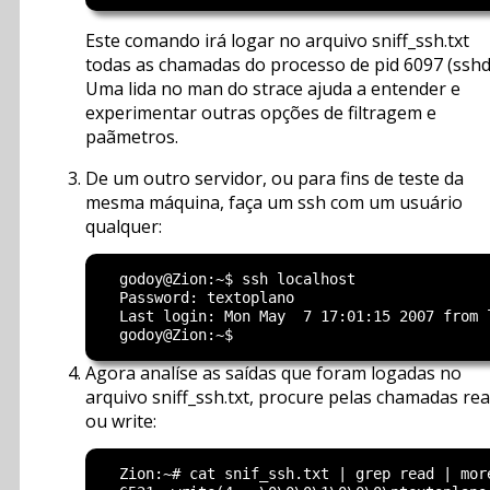
Este comando irá logar no arquivo sniff_ssh.txt
todas as chamadas do processo de pid 6097 (sshd
Uma lida no man do strace ajuda a entender e
experimentar outras opções de filtragem e
paãmetros.
De um outro servidor, ou para fins de teste da
mesma máquina, faça um ssh com um usuário
qualquer:
  godoy@Zion:~$ ssh localhost

  Password: textoplano

  Last login: Mon May  7 17:01:15 2007 from l
Agora analíse as saídas que foram logadas no
arquivo sniff_ssh.txt, procure pelas chamadas re
ou write:
  Zion:~# cat snif_ssh.txt | grep read | more