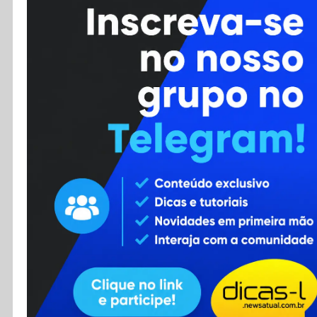
Cursos
Enviar Dica
F.A.Q
Cadastro
Contato
RSS