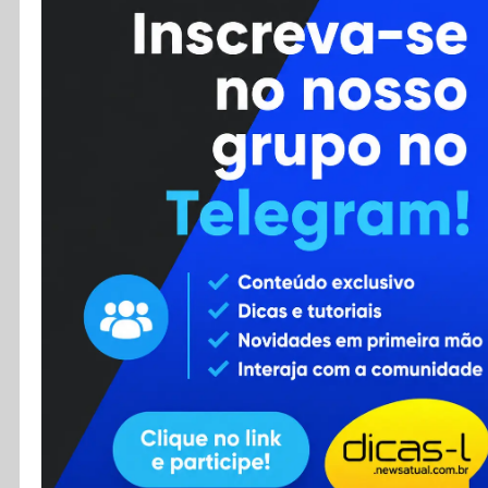
Cursos
Enviar Dica
F.A.Q
Cadastro
Contato
RSS