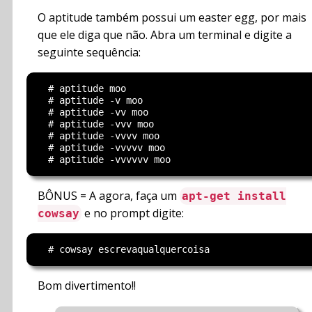
O aptitude também possui um easter egg, por mais
que ele diga que não. Abra um terminal e digite a
seguinte sequência:
  # aptitude moo

  # aptitude -v moo

  # aptitude -vv moo

  # aptitude -vvv moo

  # aptitude -vvvv moo

  # aptitude -vvvvv moo

BÔNUS = A agora, faça um
apt-get install
e no prompt digite:
cowsay
Bom divertimento!!