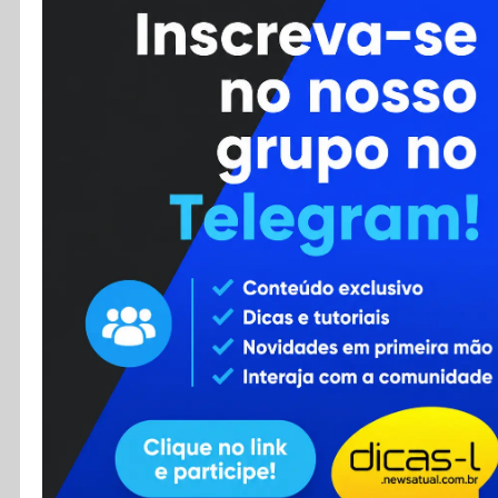
Cursos
Enviar Dica
F.A.Q
Cadastro
Contato
RSS