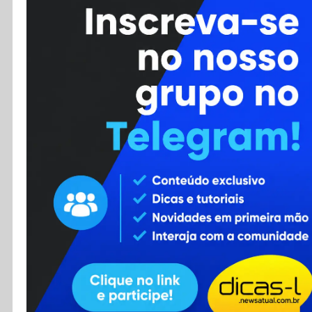
Cursos
Enviar Dica
F.A.Q
Cadastro
Contato
RSS