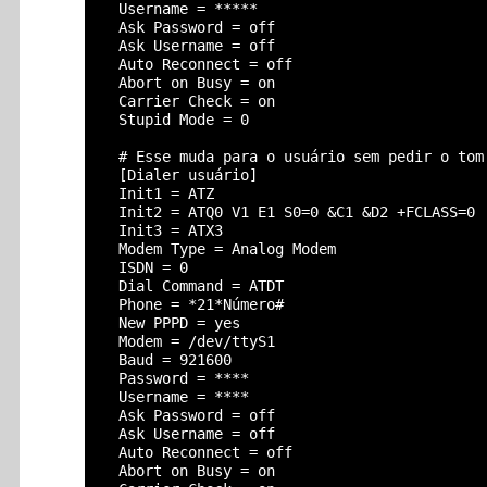
  Username = *****

  Ask Password = off

  Ask Username = off

  Auto Reconnect = off

  Abort on Busy = on

  Carrier Check = on

  Stupid Mode = 0

  # Esse muda para o usuário sem pedir o tom 
  [Dialer usuário]

  Init1 = ATZ

  Init2 = ATQ0 V1 E1 S0=0 &C1 &D2 +FCLASS=0

  Init3 = ATX3

  Modem Type = Analog Modem

  ISDN = 0

  Dial Command = ATDT

  Phone = *21*Número#

  New PPPD = yes

  Modem = /dev/ttyS1

  Baud = 921600

  Password = ****

  Username = ****

  Ask Password = off

  Ask Username = off

  Auto Reconnect = off

  Abort on Busy = on
