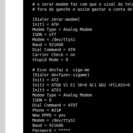
  # o zerar-modem faz com que o sinal do tel
  # fora do gancho e assim gastar a conta de 
  [Dialer zerar-modem]

  Init1 = ATH

  Modem Type = Analog Modem

  ISDN = off

  Modem = /dev/ttyS1

  Baud = 921600

  Dial Command = ATH

  Carrier Check = on

  Stupid Mode = 0

  # Esse desfaz o  siga-me

  [Dialer desfazer-sigame]

  Init1 = ATZ

  Init2 = ATQ0 V1 E1 S0=0 &C1 &D2 +FCLASS=0

  Init3 = ATX3

  Modem Type = Analog Modem

  ISDN = 0

  Dial Command = ATDT

  Phone = #21#

  New PPPD = yes

  Modem = /dev/ttyS1

  Baud = 921600

  Password = *****
