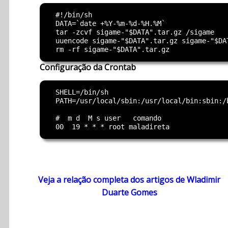
  #!/bin/sh

  DATA=`date +%Y-%m-%d-%H.%M`

  tar -zcvf sigame-"$DATA".tar.gz /sigame

  uuencode sigame-"$DATA".tar.gz sigame-"$DA
Configuração da Crontab
  SHELL=/bin/sh

  PATH=/usr/local/sbin:/usr/local/bin:sbin:/b
  #  m d  M s user   comando

Veja a relação completa dos artigos de Wladimir
Duarte Gomes