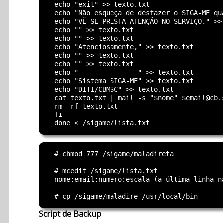
  echo "exit" >> texto.txt

  echo "Não esqueça de desfazer o SIGA-ME qu
  echo "VÊ SE PRESTA ATENÇÃO NO SERVIÇO." >> 
  echo "" >> texto.txt

  echo "" >> texto.txt

  echo "Atenciosamente," >> texto.txt

  echo "" >> texto.txt

  echo "" >> texto.txt

  echo "_______________" >> texto.txt

  echo "Sistema SIGA-ME" >> texto.txt

  echo "DITI/CBMSC" >> texto.txt

  cat texto.txt | mail -s "$nome" $email@cb.
  rm -rf texto.txt

  fi

  # chmod 777 /sigame/maladireta

  # mcedit /sigame/lista.txt

  nome:email:numero:escala (a última linha n
Script de Backup