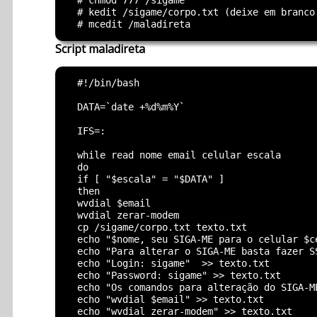
  # chmod 777 /sigame

  # kedit /sigame/corpo.txt (deixe em branco 
Script maladireta
  #!/bin/bash

  DATA=`date +%d%m%Y`

  IFS=:

  while read nome email celular escala

  do

  if [ "$escala" = "$DATA" ]

  then

  wvdial $email

  wvdial zerar-modem

  cp /sigame/corpo.txt texto.txt

  echo "$nome, seu SIGA-ME para o celular $c
  echo "Para alterar o SIGA-ME basta fazer S
  echo "Login: sigame"  >> texto.txt

  echo "Password: sigame" >> texto.txt

  echo "Os comandos para alteração do SIGA-ME
  echo "wvdial $email" >> texto.txt

  echo "wvdial zerar-modem" >> texto.txt
