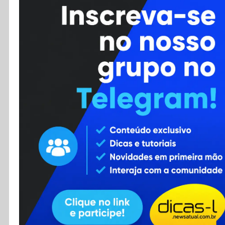
Cursos
Enviar Dica
F.A.Q
Cadastro
Contato
RSS