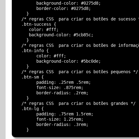
        background-color: #0275d8;

        border-color: #0275d8;

    }

  /* regras CSS  para criar os botões de sucesso *
  .btn-success {   

     color: #fff;

     background-color: #5cb85c;

    }

  /* regras CSS  para criar os botões de informaçõ
  .btn-info {   

        color: #fff;

        background-color: #5bc0de;

    }

  /* regras CSS  para criar os botões pequenos */ 
  .btn-sm {   

        padding: .25rem .5rem;

        font-size: .875rem;

        border-radius: .2rem;

    }

  /* regras CSS  para criar os botões grandes */  
  .btn-lg {    

        padding: .75rem 1.5rem;

        font-size: 1.25rem;

        border-radius: .3rem;
