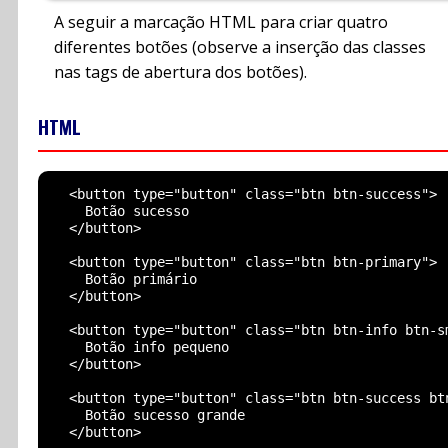
A seguir a marcação HTML para criar quatro
diferentes botões (observe a inserção das classes
nas tags de abertura dos botões).
HTML
  <button type="button" class="btn btn-success">

    Botão sucesso

  </button>

  <button type="button" class="btn btn-primary">

    Botão primário

  </button>

  <button type="button" class="btn btn-info btn-sm
    Botão info pequeno

  </button>

  <button type="button" class="btn btn-success btn
    Botão sucesso grande

  </button>
