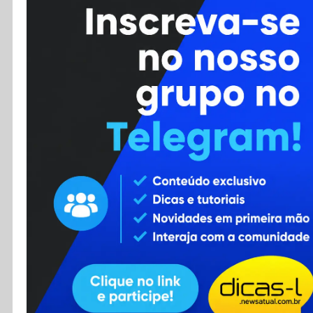
Cursos
Enviar Dica
F.A.Q
Cadastro
Contato
RSS