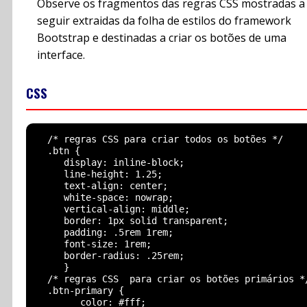
Observe os fragmentos das regras CSS mostradas a
seguir extraidas da folha de estilos do framework
Bootstrap e destinadas a criar os botões de uma
interface.
CSS
  /* regras CSS para criar todos os botões */

  .btn {  

     display: inline-block;

     line-height: 1.25;

     text-align: center;

     white-space: nowrap;

     vertical-align: middle;

     border: 1px solid transparent;

     padding: .5rem 1rem;

     font-size: 1rem;

     border-radius: .25rem;

     }

  /* regras CSS  para criar os botões primários */
  .btn-primary {   

        color: #fff;
