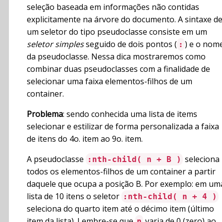
seleção baseada em informações não contidas
explicitamente na árvore do documento. A sintaxe d
um seletor do tipo pseudoclasse consiste em um
seletor simples
seguido de dois pontos (
) e o nom
:
da pseudoclasse. Nessa dica mostraremos como
combinar duas pseudoclasses com a finalidade de
selecionar uma faixa elementos-filhos de um
container.
Problema
: sendo conhecida uma lista de items
selecionar e estilizar de forma personalizada a faixa
de itens do 4o. item ao 9o. item.
A pseudoclasse
seleciona
:nth-child( n + B )
todos os elementos-filhos de um container a partir
daquele que ocupa a posição B. Por exemplo: em um
lista de 10 itens o seletor
:nth-child( n + 4 )
seleciona do quarto item até o décimo item (último
item da lista). Lembre-se que
varia de 0 (zero) ao
n