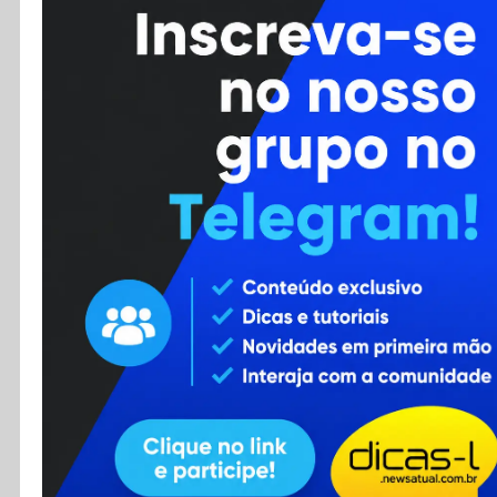
Cursos
Enviar Dica
F.A.Q
Cadastro
Contato
RSS