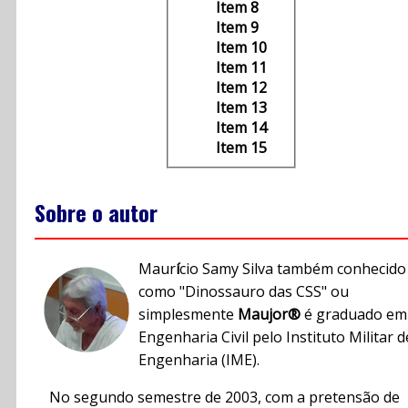
Item 8
Item 9
Item 10
Item 11
Item 12
Item 13
Item 14
Item 15
Sobre o autor
Maur
í
cio Samy Silva também conhecido
como "Dinossauro das CSS" ou
simplesmente
Maujor®
é graduado em
Engenharia Civil pelo Instituto Militar d
Engenharia (IME).
No segundo semestre de 2003, com a pretensão de