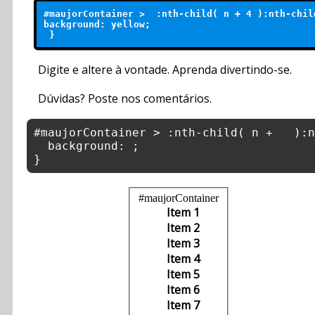
#maujorContainer >  :nth-child( n + 
4
 ):nth-chil
background: 
yellow
;

Digite e altere à vontade. Aprenda divertindo-se.
Dúvidas? Poste nos comentários.
#maujorContainer
Item 1
Item 2
Item 3
Item 4
Item 5
Item 6
Item 7