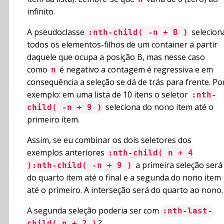
infinito.
A pseudoclasse
selecion
:nth-child( -n + B )
todos os elementos-filhos de um container a partir
daquele que ocupa a posição B, mas nesse caso
como
é negativo a contagem é regressiva e em
n
consequência a seleção se dá de trás para frente. Po
exemplo: em uma lista de 10 itens o seletor
:nth-
seleciona do nono item até o
child( -n + 9 )
primeiro item.
Assim, se eu combinar os dois seletores dos
exemplos anteriores
:nth-child( n + 4
a primeira seleção será
):nth-child( -n + 9 )
do quarto item até o final e a segunda do nono item
até o primeiro. A interseção será do quarto ao nono.
A segunda seleção poderia ser com
:nth-last-
?
child( n + 2 )