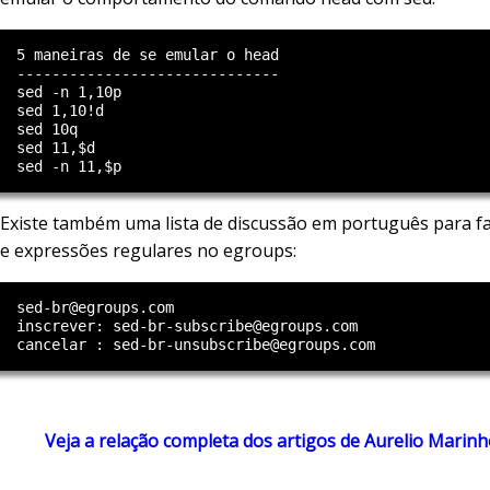
  5 maneiras de se emular o head

  ------------------------------

  sed -n 1,10p

  sed 1,10!d

  sed 10q

  sed 11,$d

Existe também uma lista de discussão em português para fa
e expressões regulares no egroups:
  sed-br@egroups.com

  inscrever: sed-br-subscribe@egroups.com

Veja a relação completa dos artigos de Aurelio Marinh