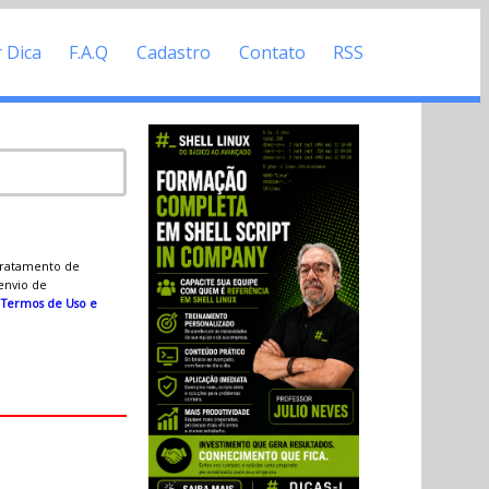
r Dica
F.A.Q
Cadastro
Contato
RSS
 tratamento de
 envio de
s
Termos de Uso e