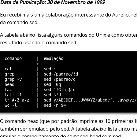
Data de Publicação: 30 de Novembro de 1999
Eu recebi mais uma colaboração interessante do Aurélio, re
do comando sed.
A tabela abaixo lista alguns comandos do Unix e como obt
resultado usando o comando sed.
  comando      |  emulação

  -------------+----------------------------------------

  cat          |  sed :

  grep         |  sed /padrao/!d

  grep -v      |  sed /padrao/d

  head         |  sed 10q

  tac          |  sed 1!G;h;$!d

  tail -1      |  sed $!d

  tr A-Z a-z   |  sed y/ABCDEF...UVWXYZ/abcdef...uvwxyz/

O comando head (que por padrão imprime as 10 primeiras l
também ser emulado pelo sed. A tabela abaixo lista cinco m
emular o comportamento do comando head com sed: