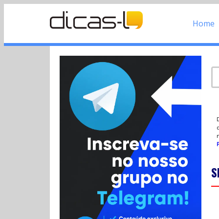
Home
d
P
S