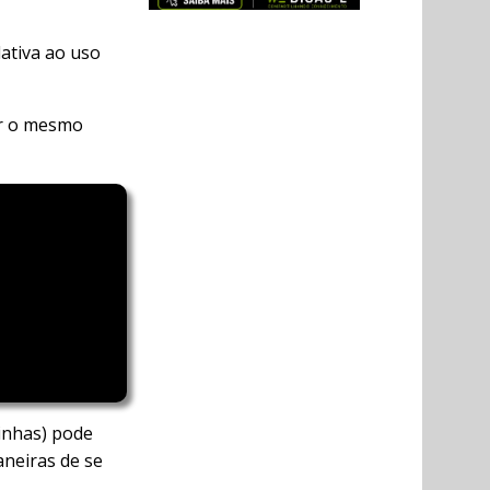
lativa ao uso
er o mesmo
inhas) pode
aneiras de se