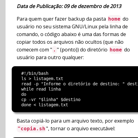
Data de Publicação: 09 de dezembro de 2013
Para quem quer fazer backup da pasta
do
home
usuário no seu sistema GNU/Linux pela linha de
comando, o código abaixo é uma das formas de
copiar todos os arquivos não ocultos (que não
comecem com "
" (ponto)) do diretório
do
.
home
usuário para outro qualquer:
  #!/bin/bash

  ls > listagem.txt

  read -p "Informe o diretório de destino: " desti
  while read linha

  do

  cp -vr "$linha" $destino

Basta copiá-lo para um arquivo texto, por exemplo
", tornar o arquivo executável:
"copia.sh