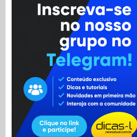
Cursos
Enviar Dica
F.A.Q
Cadastro
Contato
RSS