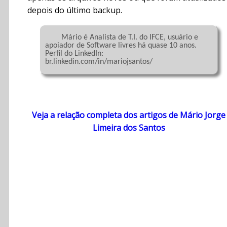
depois do último backup.
	Mário é Analista de T.I. do IFCE, usuário e 
apoiador de Software livres há quase 10 anos. 
Perfil do LinkedIn: 
br.linkedin.com/in/mariojsantos/

Veja a relação completa dos artigos de Mário Jorge
Limeira dos Santos