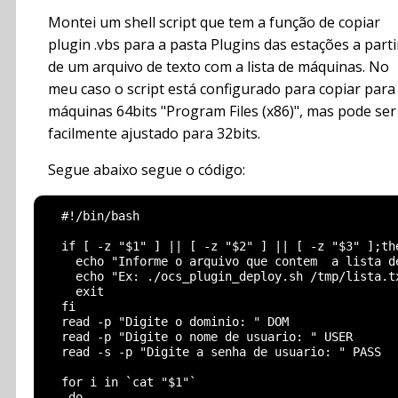
Montei um shell script que tem a função de copiar
plugin .vbs para a pasta Plugins das estações a parti
de um arquivo de texto com a lista de máquinas. No
meu caso o script está configurado para copiar para
máquinas 64bits "Program Files (x86)", mas pode ser
facilmente ajustado para 32bits.
Segue abaixo segue o código:
  #!/bin/bash

  if [ -z "$1" ] || [ -z "$2" ] || [ -z "$3" ];the
    echo "Informe o arquivo que contem  a lista d
    echo "Ex: ./ocs_plugin_deploy.sh /tmp/lista.tx
    exit

  fi

  read -p "Digite o dominio: " DOM

  read -p "Digite o nome de usuario: " USER

  read -s -p "Digite a senha de usuario: " PASS

  for i in `cat "$1"`

   do
