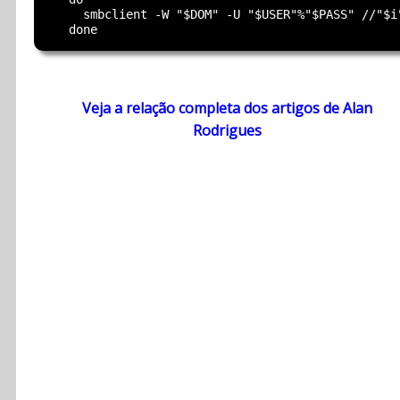
     smbclient -W "$DOM" -U "$USER"%"$PASS" //"$i
Veja a relação completa dos artigos de Alan
Rodrigues