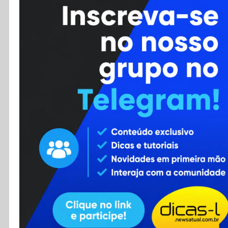
Cursos
Enviar Dica
F.A.Q
Cadastro
Contato
RSS