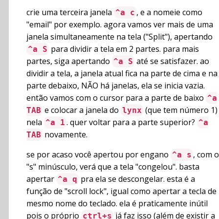
crie uma terceira janela
, e a nomeie como
^a c
"email" por exemplo. agora vamos ver mais de uma
janela simultaneamente na tela ("Split"), apertando
para dividir a tela em 2 partes. para mais
^a S
partes, siga apertando
até se satisfazer. ao
^a S
dividir a tela, a janela atual fica na parte de cima e na
parte debaixo, NÃO há janelas, ela se inicia vazia.
então vamos com o cursor para a parte de baixo
^a
e colocar a janela do
(que tem número 1)
TAB
lynx
nela
. quer voltar para a parte superior?
^a 1
^a
novamente.
TAB
se por acaso você apertou por engano
, com o
^a s
"s" minúsculo, verá que a tela "congelou". basta
apertar
pra ela se descongelar. esta é a
^a q
função de "scroll lock", igual como apertar a tecla de
mesmo nome do teclado. ela é praticamente inútil
pois o próprio
já faz isso (além de existir a
ctrl+s