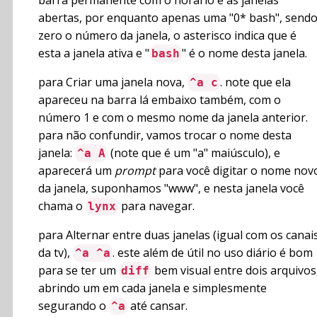
barra permanente com o horário e as janelas
abertas, por enquanto apenas uma "0* bash", send
zero o número da janela, o asterisco indica que é
esta a janela ativa e "
" é o nome desta janela.
bash
para Criar uma janela nova,
. note que ela
^a c
apareceu na barra lá embaixo também, com o
número 1 e com o mesmo nome da janela anterior.
para não confundir, vamos trocar o nome desta
janela:
(note que é um "a" maiúsculo), e
^a A
aparecerá um
prompt
para você digitar o nome nov
da janela, suponhamos "www", e nesta janela você
chama o
para navegar.
lynx
para Alternar entre duas janelas (igual com os canai
da tv),
. este além de útil no uso diário é bom
^a ^a
para se ter um
bem visual entre dois arquivos
diff
abrindo um em cada janela e simplesmente
segurando o
até cansar.
^a