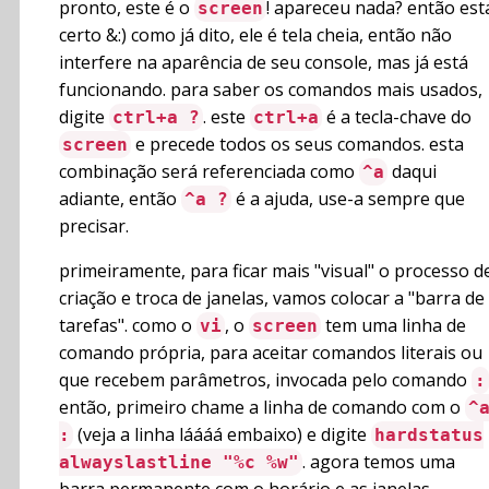
pronto, este é o
! apareceu nada? então est
screen
certo &:) como já dito, ele é tela cheia, então não
interfere na aparência de seu console, mas já está
funcionando. para saber os comandos mais usados,
digite
. este
é a tecla-chave do
ctrl+a ?
ctrl+a
e precede todos os seus comandos. esta
screen
combinação será referenciada como
daqui
^a
adiante, então
é a ajuda, use-a sempre que
^a ?
precisar.
primeiramente, para ficar mais "visual" o processo d
criação e troca de janelas, vamos colocar a "barra de
tarefas". como o
, o
tem uma linha de
vi
screen
comando própria, para aceitar comandos literais ou
que recebem parâmetros, invocada pelo comando
:
então, primeiro chame a linha de comando com o
^
(veja a linha láááá embaixo) e digite
:
hardstatus
. agora temos uma
alwayslastline "%c %w"