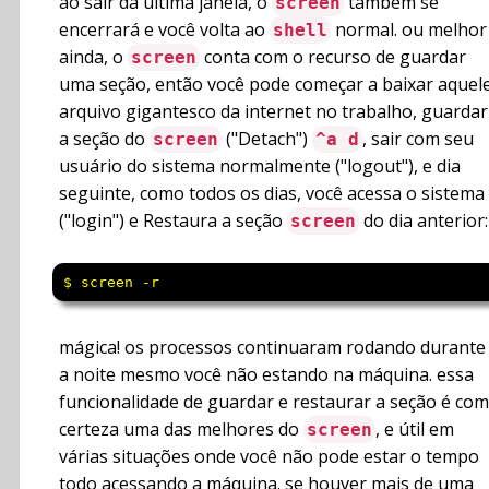
ao sair da última janela, o
também se
screen
encerrará e você volta ao
normal. ou melhor
shell
ainda, o
conta com o recurso de guardar
screen
uma seção, então você pode começar a baixar aquel
arquivo gigantesco da internet no trabalho, guardar
a seção do
("Detach")
, sair com seu
screen
^a d
usuário do sistema normalmente ("logout"), e dia
seguinte, como todos os dias, você acessa o sistema
("login") e Restaura a seção
do dia anterior:
screen
$ screen -r
mágica! os processos continuaram rodando durante
a noite mesmo você não estando na máquina. essa
funcionalidade de guardar e restaurar a seção é com
certeza uma das melhores do
, e útil em
screen
várias situações onde você não pode estar o tempo
todo acessando a máquina. se houver mais de uma