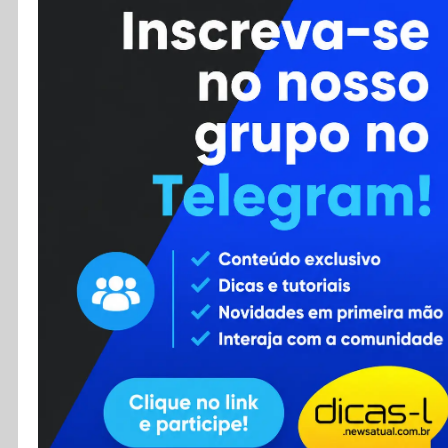
Cursos
Enviar Dica
F.A.Q
Cadastro
Contato
RSS