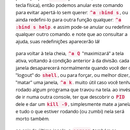
tecla física), então podemos anular este comando
para evitar apertá-lo sem querer:
, ou
^a :bind s
ainda redefini-lo para outra função qualquer:
^a
. e assim pode-se anular ou redefini
:bind s help
qualquer outro comando. e note que ao consultar a
ajuda, suas redefinições aparecerão lá!
para voltar à tela cheia,
"maximizará" a tela
^a Q
ativa, voltando à condição anterior à da divisão. cada
janela desaparecerá normalmente quando você der 
"logout" do
, ou para forçar, ou melhor dizer,
shell
"matar" uma janela,
. muito útil caso você tenh
^a k
rodado algum programa que travou na tela. ao invé
de ir numa outra console, ter que descobrir o
PID
dele e dar um
, simplesmente mate a janel
kill -9
e tudo o que estiver rodando (ou zumbi) nela será
morto também.