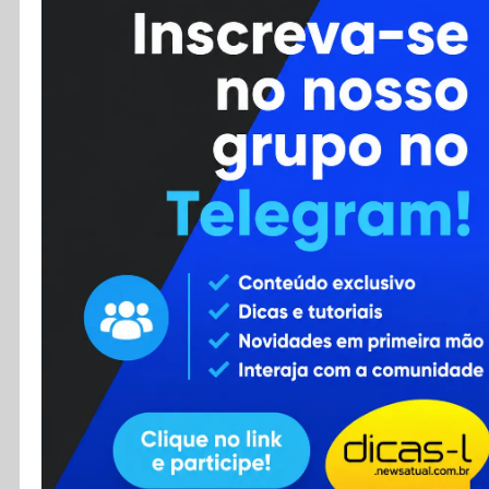
Cursos
Enviar Dica
F.A.Q
Cadastro
Contato
RSS