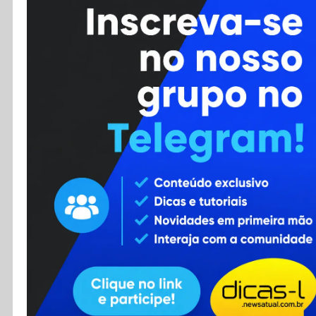
Cursos
Enviar Dica
F.A.Q
Cadastro
Contato
RSS