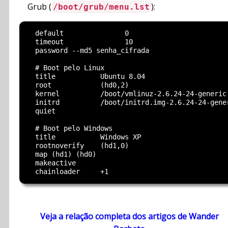
Grub (
):
/boot/grub/menu.lst
  default		0

  timeout		10

  password --md5 senha_cifrada

  # Boot pelo Linux

  title           Ubuntu 8.04

  root            (hd0,2)

  kernel          /boot/vmlinuz-2.6.24-24-generic
  initrd          /boot/initrd.img-2.6.24-24-gener
  quiet

  # Boot pelo Windows

  title           Windows XP

  rootnoverify    (hd1,0)

  map (hd1) (hd0)

  makeactive

Veja a relação completa dos artigos de Wander