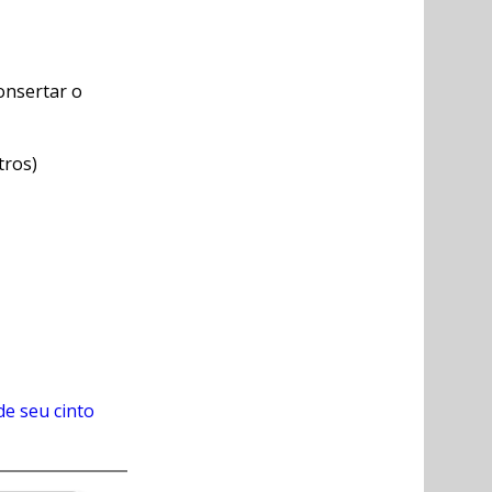
onsertar o
tros)
de seu cinto