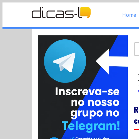
Home
d
P
R
c