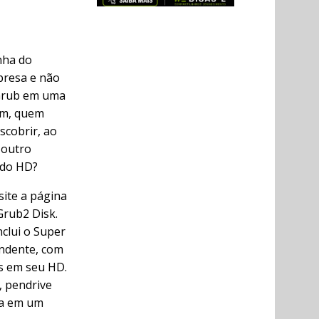
nha do
presa e não
 Grub em uma
fim, quem
scobrir, ao
 outro
 do HD?
site a página
Grub2 Disk.
nclui o Super
ndente, com
s em seu HD.
 pendrive
ta em um