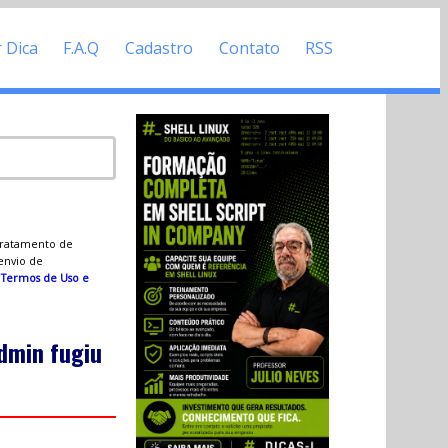
r Dica
F.A.Q
Cadastro
Contato
RSS
 tratamento de
 envio de
s
Termos de Uso e
dmin fugiu