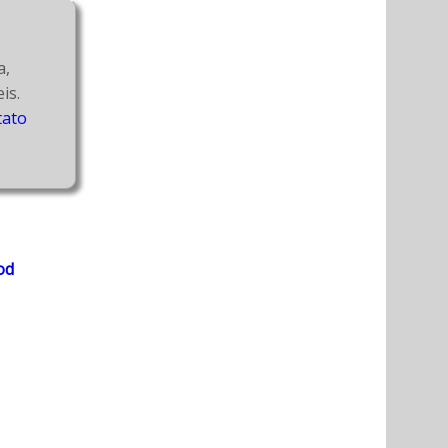
, 
além de atuar como coach de equipes ágeis. 
tato
od