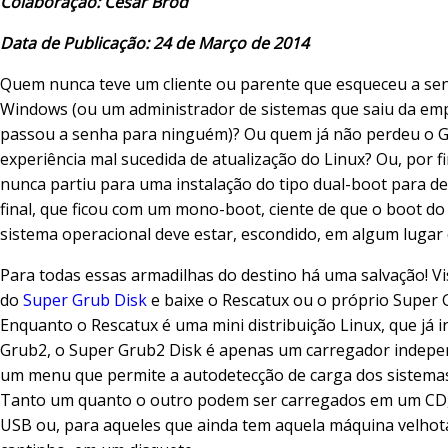
Colaboração: Cesar Brod
Data de Publicação: 24 de Março de 2014
Quem nunca teve um cliente ou parente que esqueceu a se
Windows (ou um administrador de sistemas que saiu da em
passou a senha para ninguém)? Ou quem já não perdeu o
experiência mal sucedida de atualização do Linux? Ou, por 
nunca partiu para uma instalação do tipo dual-boot para de
final, que ficou com um mono-boot, ciente de que o boot do
sistema operacional deve estar, escondido, em algum lugar
Para todas essas armadilhas do destino há uma salvação! Vi
do
Super Grub Disk
e baixe o Rescatux ou o próprio Super 
Enquanto o Rescatux é uma mini distribuição Linux, que já i
Grub2, o Super Grub2 Disk é apenas um carregador indepe
um menu que permite a autodetecção de carga dos sistema
Tanto um quanto o outro podem ser carregados em um CD,
USB ou, para aqueles que ainda tem aquela máquina velho