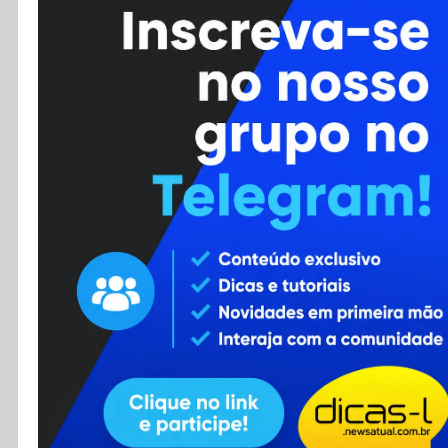
Cursos
Enviar Dica
F.A.Q
Cadastro
Contato
RSS