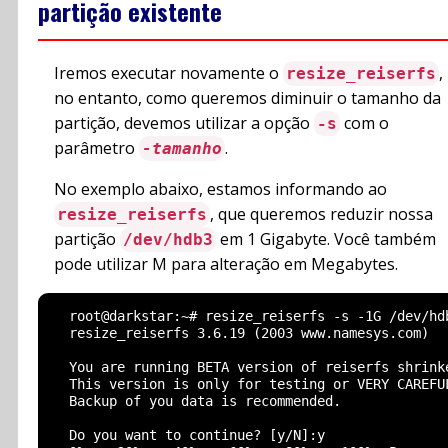
partição existente
Iremos executar novamente o
,
resize_reiserfs
no entanto, como queremos diminuir o tamanho da
partição, devemos utilizar a opção
com o
-s
parâmetro
.
-tamanho
No exemplo abaixo, estamos informando ao
, que queremos reduzir nossa
resize_reiserfs
partição
em 1 Gigabyte. Você também
/dev/hdb3
pode utilizar M para alteração em Megabytes.
  root@darkstar:~# resize_reiserfs -s -1G /dev/hdb
  resize_reiserfs 3.6.19 (2003 www.namesys.com)

  You are running BETA version of reiserfs shrinke
  This version is only for testing or VERY CAREFUL
  Backup of you data is recommended.

  Do you want to continue? [y/N]:y
