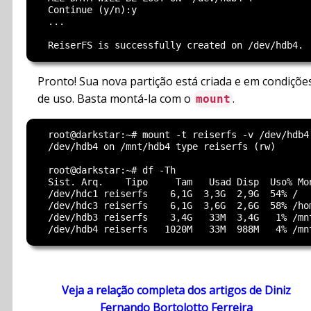
  Continue (y/n):y

  ...

Pronto! Sua nova partição está criada e em condiçõe
de uso. Basta montá-la com o
.
mount
  root@darkstar:~# mount -t reiserfs -v /dev/hdb4 
  /dev/hdb4 on /mnt/hdb4 type reiserfs (rw)

  root@darkstar:~# df -Th

  Sist. Arq.    Tipo     Tam   Usad Disp  Uso% Mon
  /dev/hdc1 reiserfs    6,1G  3,3G  2,9G  54% /

  /dev/hdc3 reiserfs    6,1G  3,6G  2,6G  58% /hom
  /dev/hdb3 reiserfs    3,4G   33M  3,4G   1% /mnt
Veja a relação completa dos artigos de Diniz
Fernando Bortolotto Ferreira