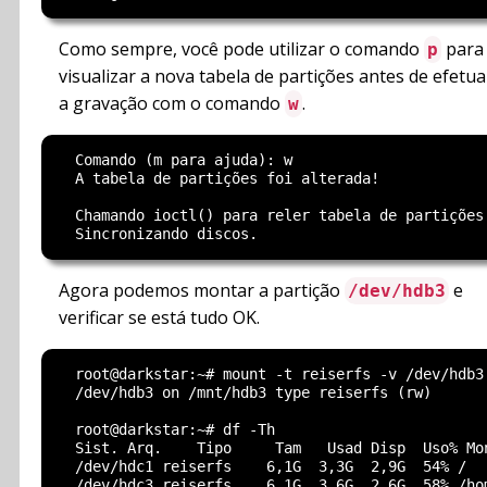
Como sempre, você pode utilizar o comando
para
p
visualizar a nova tabela de partições antes de efetua
a gravação com o comando
.
w
  Comando (m para ajuda): w

  A tabela de partições foi alterada!

  Chamando ioctl() para reler tabela de partições.
Agora podemos montar a partição
e
/dev/hdb3
verificar se está tudo OK.
  root@darkstar:~# mount -t reiserfs -v /dev/hdb3 
  /dev/hdb3 on /mnt/hdb3 type reiserfs (rw)

  root@darkstar:~# df -Th

  Sist. Arq.    Tipo     Tam   Usad Disp  Uso% Mon
  /dev/hdc1 reiserfs    6,1G  3,3G  2,9G  54% /

  /dev/hdc3 reiserfs    6,1G  3,6G  2,6G  58% /hom