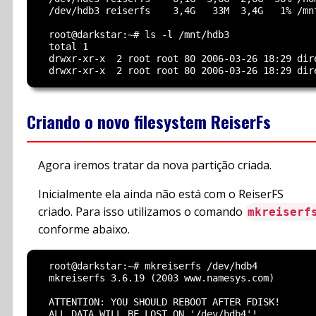
  /dev/hdb3 reiserfs    3,4G   33M  3,4G   1% /mnt
  root@darkstar:~# ls -l /mnt/hdb3

  total 1

  drwxr-xr-x  2 root root 80 2006-03-26 18:29 dire
Criando o novo filesystem ReiserFs
Agora iremos tratar da nova partição criada.
Inicialmente ela ainda não está com o ReiserFS
criado. Para isso utilizamos o comando
mkreiserf
conforme abaixo.
  root@darkstar:~# mkreiserfs /dev/hdb4

  mkreiserfs 3.6.19 (2003 www.namesys.com)

  ATTENTION: YOU SHOULD REBOOT AFTER FDISK!

  ALL DATA WILL BE LOST ON '/dev/hdb4'!
