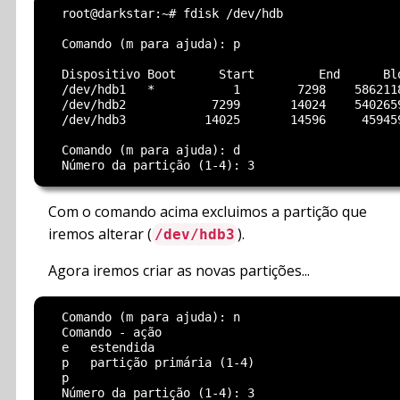
  root@darkstar:~# fdisk /dev/hdb

  Comando (m para ajuda): p

  Dispositivo Boot      Start         End      Blo
  /dev/hdb1   *           1        7298    5862118
  /dev/hdb2            7299       14024    5402659
  /dev/hdb3           14025       14596     459459
  Comando (m para ajuda): d

Com o comando acima excluimos a partição que
iremos alterar (
).
/dev/hdb3
Agora iremos criar as novas partições...
  Comando (m para ajuda): n

  Comando - ação

  e   estendida

  p   partição primária (1-4)

  p

  Número da partição (1-4): 3
