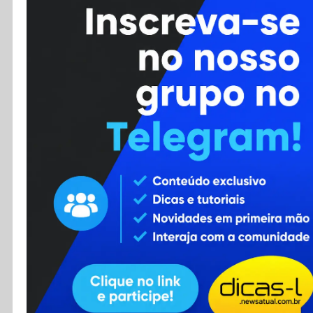
Cursos
Enviar Dica
F.A.Q
Cadastro
Contato
RSS