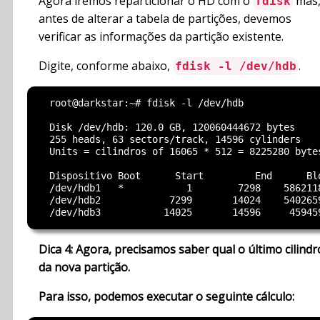
Agora iremos reparticionar o HD com o
mas
fdisk
antes de alterar a tabela de partições, devemos
verificar as informações da partição existente.
Digite, conforme abaixo,
.
fdisk -l /dev/hdb
  root@darkstar:~# fdisk -l /dev/hdb

  Disk /dev/hdb: 120.0 GB, 120060444672 bytes

  255 heads, 63 sectors/track, 14596 cylinders

  Units = cilindros of 16065 * 512 = 8225280 bytes
  Dispositivo Boot      Start         End      Blo
  /dev/hdb1   *           1        7298    5862118
  /dev/hdb2            7299       14024    5402659
Dica 4: Agora, precisamos saber qual o último cilindr
da nova partição.
Para isso, podemos executar o seguinte cálculo: