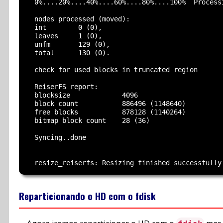
  0%....20%....40%....60%....80%....100%  Process
  nodes processed (moved):

  int        0 (0),

  leaves     1 (0),

  unfm       129 (0),

  total      130 (0).

  check for used blocks in truncated region

  ReiserFS report:

  blocksize             4096

  block count           886496 (1148640)

  free blocks           878128 (1140264)

  bitmap block count    28 (36)

  Syncing..done

Reparticionando o HD com o fdisk