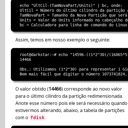
  echo "UltCil-(TamNovaPart/Units)" | bc, onde:

  UltCil = Número do último cilindro da partição a
  TamNovaPart = Tamanho da Nova Partição que será 
  Units = Valor de Units informado no cabeçalho do
Assim, temos em nosso exemplo o seguinte:
  root@darkstar:~# echo "14596-((1*2^30)/(16065*51
  14466

  Obs.: Utilizamos (1*2^30) para representar 1 Gig
O valor obtido (
14466
) corresponde ao novo valor
para o último cilindro da partição redimensionada.
Anote esse número pois ele será necessário quando
estivermos alterando, abaixo, a tabela de partições
com o
.
fdisk