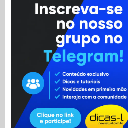
Cursos
Enviar Dica
F.A.Q
Cadastro
Contato
RSS