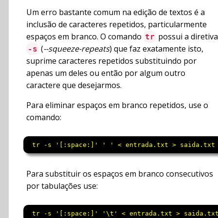
Um erro bastante comum na edição de textos é a
inclusão de caracteres repetidos, particularmente
espaços em branco. O comando
possui a diretiva
tr
(
--squeeze-repeats
) que faz exatamente isto,
-s
suprime caracteres repetidos substituindo por
apenas um deles ou então por algum outro
caractere que desejarmos.
Para eliminar espaços em branco repetidos, use o
comando:
 tr -s '[:space:]' ' ' < entrada.txt > saida.txt
Para substituir os espaços em branco consecutivos
por tabulações use:
 tr -s '[:space:]' '\t' < entrada.txt > saida.tx