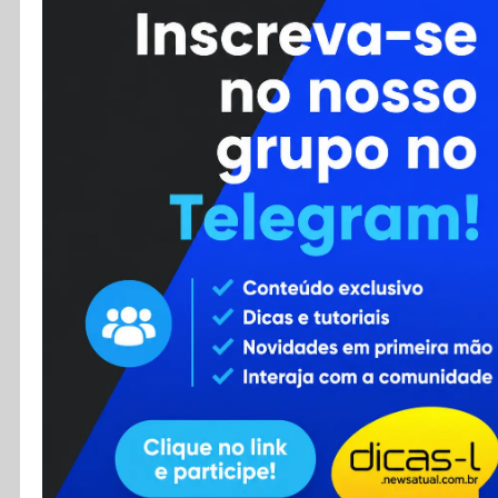
Cursos
Enviar Dica
F.A.Q
Cadastro
Contato
RSS