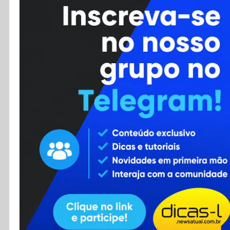
Cursos
Enviar Dica
F.A.Q
Cadastro
Contato
RSS