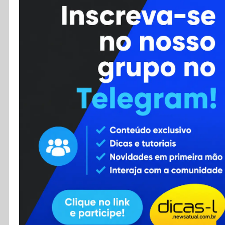
Cursos
Enviar Dica
F.A.Q
Cadastro
Contato
RSS