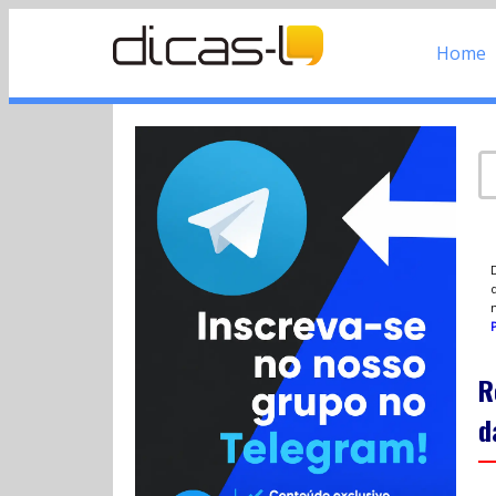
Home
d
P
R
d