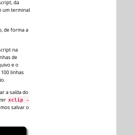
cript, da
m um terminal
, de forma a
cript na
inhas de
quivo e o
 100 linhas
o.
r a saída do
azer
xclip -
amos salvar o