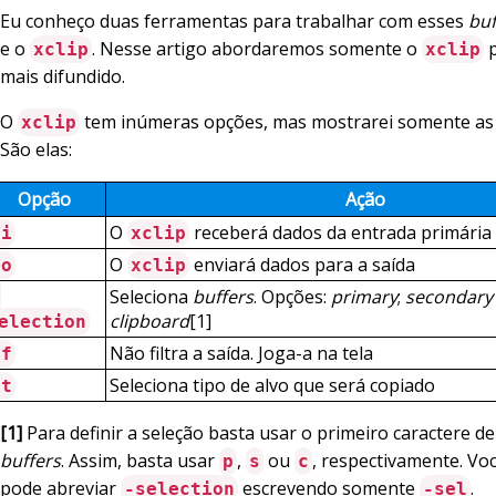
Eu conheço duas ferramentas para trabalhar com esses
buf
e o
. Nesse artigo abordaremos somente o
p
xclip
xclip
mais difundido.
O
tem inúmeras opções, mas mostrarei somente as 
xclip
São elas:
Opção
Ação
O
receberá dados da entrada primária 
-i
xclip
O
enviará dados para a saída
-o
xclip
Seleciona
buffers
. Opções:
primary
;
secondary
-
clipboard
[1]
election
Não filtra a saída. Joga-a na tela
-f
Seleciona tipo de alvo que será copiado
-t
[1]
Para definir a seleção basta usar o primeiro caractere d
buffers
. Assim, basta usar
,
ou
, respectivamente. V
p
s
c
pode abreviar
escrevendo somente
.
-selection
-sel