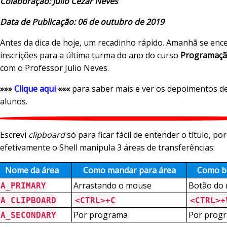
Colaboração: Julio Cezar Neves
Data de Publicação: 06 de outubro de 2019
Antes da dica de hoje, um recadinho rápido. Amanhã se enc
inscrições para a última turma do ano do curso
Programação
com o Professor Julio Neves.
»»»
Clique aqui
«««
para saber mais e ver os depoimentos d
alunos.
Escrevi
clipboard
só para ficar fácil de entender o título, po
efetivamente o Shell manipula 3 áreas de transferências:
Nome da área
Como mandar para área
Como ba
Arrastando o mouse
Botão do
XA_PRIMARY
XA_CLIPBOARD
<CTRL>+C
<CTRL>+
Por programa
Por prog
XA_SECONDARY