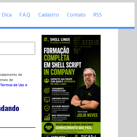
r Dica
F.A.Q
Cadastro
Contato
RSS
 tratamento de
 envio de
s
Termos de Uso e
ndando