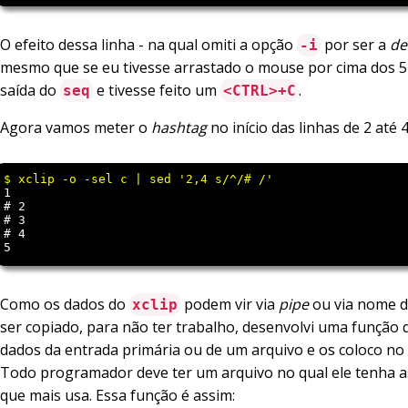
O efeito dessa linha - na qual omiti a opção
por ser a
de
-i
mesmo que se eu tivesse arrastado o mouse por cima dos 
saída do
e tivesse feito um
.
seq
<CTRL>+C
Agora vamos meter o
hashtag
no início das linhas de 2 até 4
1

# 2

# 3

# 4

Como os dados do
podem vir via
pipe
ou via nome d
xclip
ser copiado, para não ter trabalho, desenvolvi uma função 
dados da entrada primária ou de um arquivo e os coloco no
Todo programador deve ter um arquivo no qual ele tenha a
que mais usa. Essa função é assim: