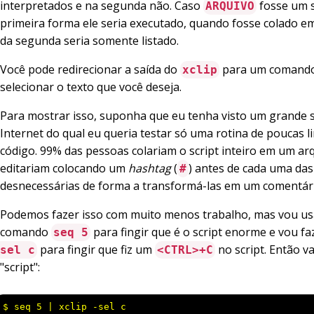
interpretados e na segunda não. Caso
fosse um s
ARQUIVO
primeira forma ele seria executado, quando fosse colado e
da segunda seria somente listado.
Você pode redirecionar a saída do
para um comando
xclip
selecionar o texto que você deseja.
Para mostrar isso, suponha que eu tenha visto um grande s
Internet do qual eu queria testar só uma rotina de poucas l
código. 99% das pessoas colariam o script inteiro em um ar
editariam colocando um
hashtag
(
) antes de cada uma das
#
desnecessárias de forma a transformá-las em um comentári
Podemos fazer isso com muito menos trabalho, mas vou usa
comando
para fingir que é o script enorme e vou f
seq 5
para fingir que fiz um
no script. Então v
sel c
<CTRL>+C
"script":
$ seq 5 | xclip -sel c