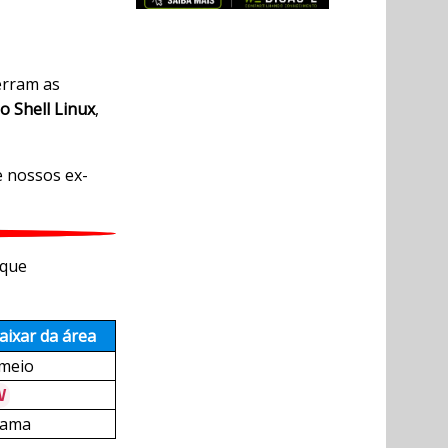
erram as
 Shell Linux
,
e nossos ex-
rque
ixar da área
 meio
V
rama