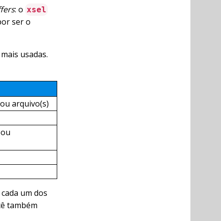
fers
: o
xsel
or ser o
mais usadas.
ou arquivo(s)
ou
e cada um dos
ocê também