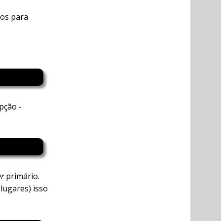
los para
pção -
er
primário.
lugares) isso