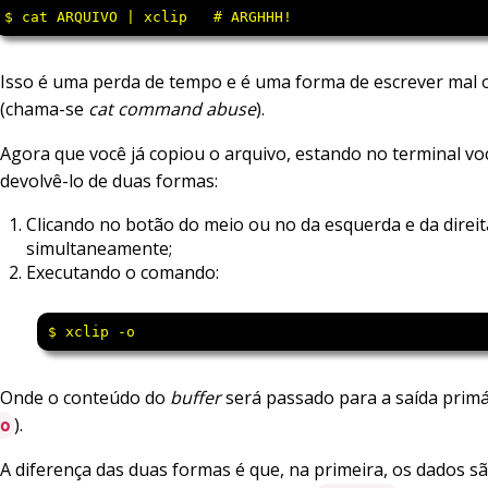
$ cat ARQUIVO | xclip   # ARGHHH!
Isso é uma perda de tempo e é uma forma de escrever mal o
(chama-se
cat command abuse
).
Agora que você já copiou o arquivo, estando no terminal v
devolvê-lo de duas formas:
Clicando no botão do meio ou no da esquerda e da direit
simultaneamente;
Executando o comando:
$ xclip -o
Onde o conteúdo do
buffer
será passado para a saída prim
).
o
A diferença das duas formas é que, na primeira, os dados s