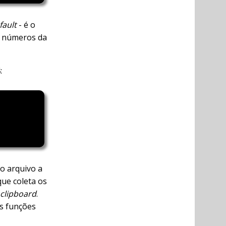
fault
- é o
5 números da
:
o arquivo a
que coleta os
clipboard
.
s funções