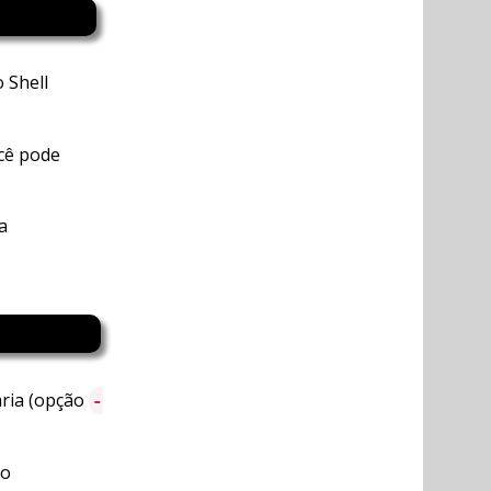
 Shell
ocê pode
a
ária (opção
-
ão