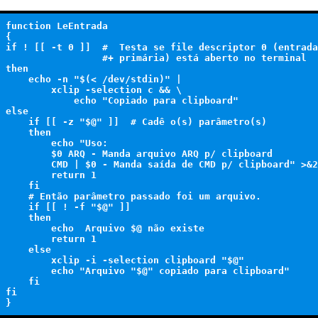
function LeEntrada

{

if ! [[ -t 0 ]]  #  Testa se file descriptor 0 (entrada

                 #+ primária) está aberto no terminal

then

    echo -n "$(< /dev/stdin)" |

        xclip -selection c && \

            echo "Copiado para clipboard"

else

    if [[ -z "$@" ]]  # Cadê o(s) parâmetro(s)

    then

        echo "Uso:

        $0 ARQ - Manda arquivo ARQ p/ clipboard

        CMD | $0 - Manda saída de CMD p/ clipboard" >&2

        return 1

    fi

    # Então parâmetro passado foi um arquivo.

    if [[ ! -f "$@" ]]

    then

        echo  Arquivo $@ não existe

        return 1

    else

        xclip -i -selection clipboard "$@"

        echo "Arquivo "$@" copiado para clipboard"

    fi

fi
