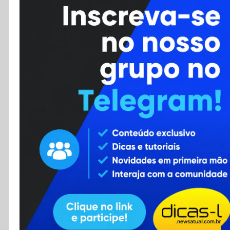
Cursos
Enviar Dica
F.A.Q
Cadastro
Contato
RSS