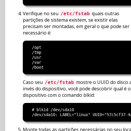
Verifique no seu
quais outras
/etc/fstab
partições de sistema existem, se existir elas
precisam ser montadas, em geral o que pode ser
necessário é:
  /opt

  /tmp

  /usr

  /var

Caso seu
mostre o UUID do disco 
/etc/fstab
invés do dispositivo, você pode descobrir qual é o
dispositivo com o comando blkid:
  # blkid /dev/sda10

Monte todas as partições necessárias no seu loca