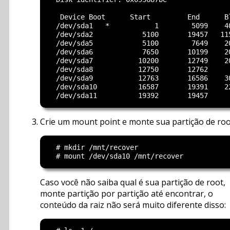
   Device Boot      Start         End      Bl
  /dev/sda1   *           1        5099    40
  /dev/sda2            5100       19457   115
  /dev/sda5            5100        7649    20
  /dev/sda6            7650       10199    20
  /dev/sda7           10200       12749    20
  /dev/sda8           12750       12762      
  /dev/sda9           12763       16586    30
  /dev/sda10          16587       19391    22
Crie um mount point e monte sua partição de roo
  # mkdir /mnt/recover

Caso você não saiba qual é sua partição de root,
monte partição por partição até encontrar, o
conteúdo da raiz não será muito diferente disso: