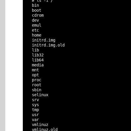
  # ls -1 /

  bin

  boot

  cdrom

  dev

  emul

  etc

  home

  initrd.img

  initrd.img.old

  lib

  lib32

  lib64

  media

  mnt

  opt

  proc

  root

  sbin

  selinux

  srv

  sys

  tmp

  usr

  var

  vmlinuz
