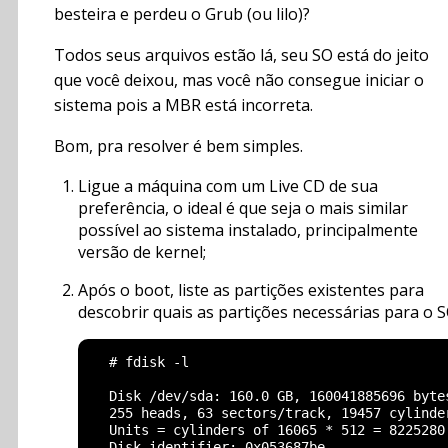
besteira e perdeu o Grub (ou lilo)?
Todos seus arquivos estão lá, seu SO está do jeito
que você deixou, mas você não consegue iniciar o
sistema pois a MBR está incorreta.
Bom, pra resolver é bem simples.
Ligue a máquina com um Live CD de sua
preferência, o ideal é que seja o mais similar
possível ao sistema instalado, principalmente
versão de kernel;
Após o boot, liste as partições existentes para
descobrir quais as partições necessárias para o S
  # fdisk -l

  Disk /dev/sda: 160.0 GB, 160041885696 bytes
  255 heads, 63 sectors/track, 19457 cylinder
  Units = cylinders of 16065 * 512 = 8225280 
  Disk identifier: 0x053687be
