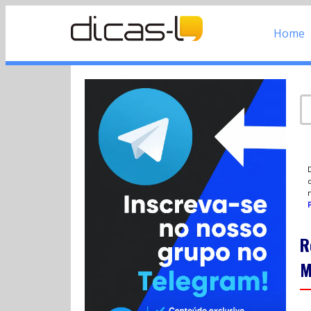
Home
d
P
R
M