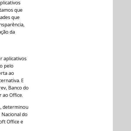
licativos
itamos que
dades que
nsparência,
ação da
r aplicativos
o pelo
erta ao
ternativa. E
rev, Banco do
r ao Office.
a, determinou
o Nacional do
ft Office e