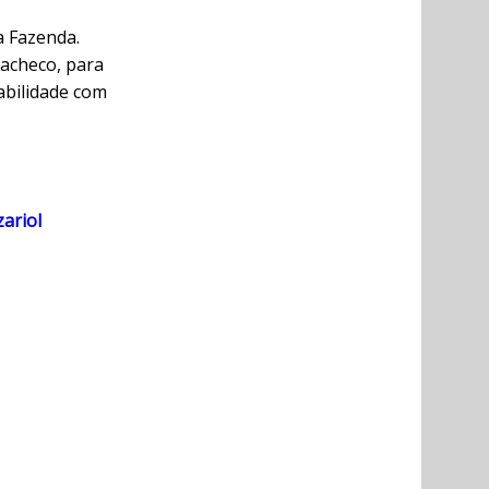
a Fazenda.
Pacheco, para
abilidade com
ariol