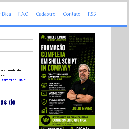
r Dica
F.A.Q
Cadastro
Contato
RSS
 tratamento de
 envio de
s
Termos de Uso e
ças do