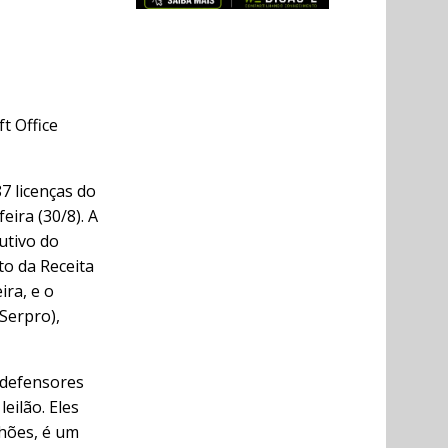
t Office
7 licenças do
eira (30/8). A
utivo do
to da Receita
ira, e o
Serpro),
 defensores
eilão. Eles
lhões, é um