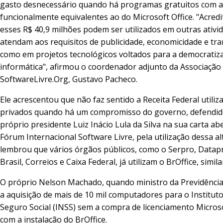
gasto desnecessário quando há programas gratuitos com ap
funcionalmente equivalentes ao do Microsoft Office. "Acred
esses R$ 40,9 milhões podem ser utilizados em outras ativi
atendam aos requisitos de publicidade, economicidade e tra
como em projetos tecnológicos voltados para a democratiz
informática", afirmou o coordenador adjunto da Associação
SoftwareLivre.Org, Gustavo Pacheco.
Ele acrescentou que não faz sentido a Receita Federal utiliza
privados quando há um compromisso do governo, defendid
próprio presidente Luiz Inácio Lula da Silva na sua carta ab
Fórum Internacional Software Livre, pela utilização dessa al
lembrou que vários órgãos públicos, como o Serpro, Datap
Brasil, Correios e Caixa Federal, já utilizam o BrOffice, simila
O próprio Nelson Machado, quando ministro da Previdênci
a aquisição de mais de 10 mil computadores para o Institut
Seguro Social (INSS) sem a compra de licenciamento Microso
com a instalação do BrOffice.