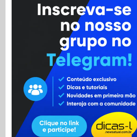
Cursos
Enviar Dica
F.A.Q
Cadastro
Contato
RSS