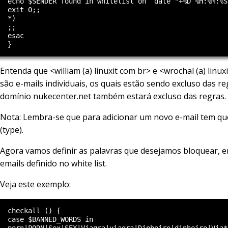
  echo $SENDER found in whitelist on `date "+%D %H:%M:%S
  exit 0;;

  *)

  ;;

  esac

Entenda que <william (a) linuxit com br> e <wrochal (a) linux
são e-mails individuais, os quais estão sendo excluso das re
domínio nukecenter.net também estará excluso das regras.
Nota: Lembra-se que para adicionar um novo e-mail tem qu
(type).
Agora vamos definir as palavras que desejamos bloquear, e
emails definido no white list.
Veja este exemplo:
  checkall () {

  case $BANNED_WORDS in

  porn|PORN|Sex|SEX|Viagra|viagra|Dinheiro|dinheiro|Via*