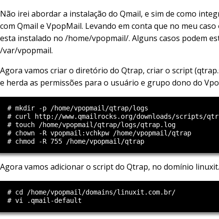
Não irei abordar a instalação do Qmail, e sim de como integ
com Qmail e VpopMail. Levando em conta que no meu caso 
esta instalado no /home/vpopmail/. Alguns casos podem es
/var/vpopmail.
Agora vamos criar o diretório do Qtrap, criar o script (qtrap.s
e herda as permissões para o usuário e grupo dono do Vpo
  # mkdir -p /home/vpopmail/qtrap/logs

  # curl http://www.qmailrocks.org/downloads/scripts/qtr
  # touch /home/vpopmail/qtrap/logs/qtrap.log

  # chown -R vpopmail:vchkpw /home/vpopmail/qtrap

Agora vamos adicionar o script do Qtrap, no domínio linuxit
  # cd /home/vpopmail/domains/linuxit.com.br/
