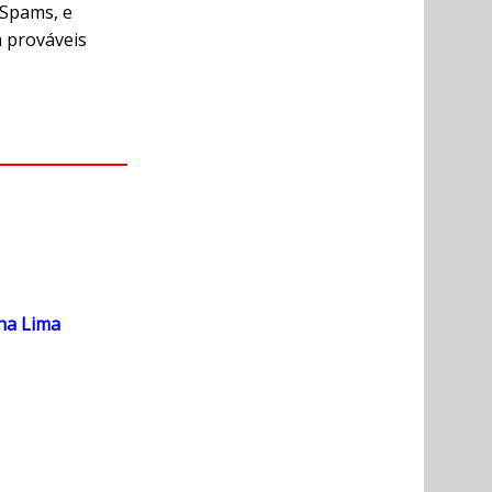
 Spams, e
m prováveis
cha Lima