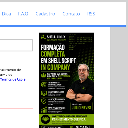
r Dica
F.A.Q
Cadastro
Contato
RSS
 tratamento de
 envio de
s
Termos de Uso e