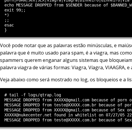
  echo MESSAGE DROPPED from $SENDER because of $BANNED_W
  exit 99;;

  *)

  ;;

  esac

Você pode notar que as palavras estão minúsculas, e maiús
palavra que é muito usado para spam, é a viagra, mas como
spammers querem enganar alguns sistemas que bloqueiam,
palavra viagra de várias formas: Viagra, Víagra, VIAAGRA, e 
Veja abaixo como será mostrado no log, os bloqueios e a lis
  # tail -f logs/qtrap.log

  MESSAGE DROPPED from XXXXX@gmail.com because of porn o
  MESSAGE DROPPED from teste@XXXXX.com.br because of por
  MESSAGE DROPPED from XXXXX@gmail.com because of Sex on
  XXXXX@nukecenter.net found in whitelist on 07/27/05 22: