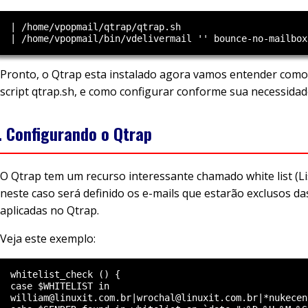
  | /home/vpopmail/qtrap/qtrap.sh

Pronto, o Qtrap esta instalado agora vamos entender como
script qtrap.sh, e como configurar conforme sua necessidad
. Configurando o Qtrap
O Qtrap tem um recurso interessante chamado white list (Li
neste caso será definido os e-mails que estarão exclusos da
aplicadas no Qtrap.
Veja este exemplo:
  whitelist_check () {

  case $WHITELIST in

  william@linuxit.com.br|wrochal@linuxit.com.br|*nukecent