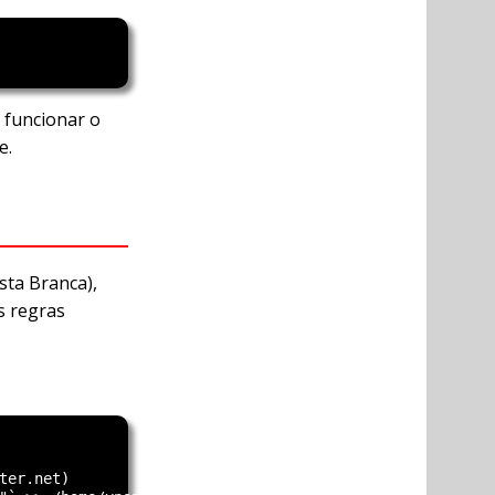
 funcionar o
e.
sta Branca),
s regras
er.net)
