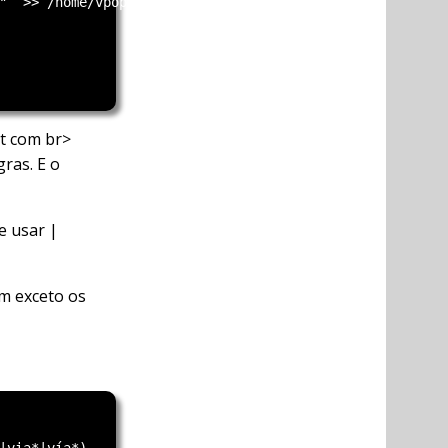
"` >> /home/vpopmail/qtrap/logs/qtrap.log

it com br>
gras. E o
e usar |
m exceto os
|via*|vía*)
