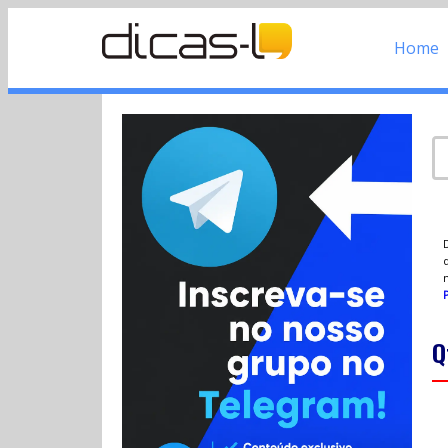
Home
d
P
Q