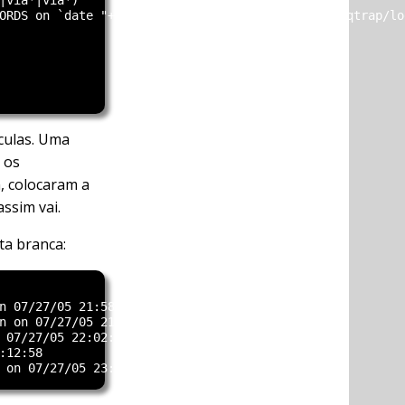
ORDS on `date "+%D %H:%M:%S"` >> /home/vpopmail/qtrap/log
culas. Uma
 os
 colocaram a
assim vai.
ta branca:
n 07/27/05 21:58:36

n on 07/27/05 21:58:50

 07/27/05 22:02:52

12:58
