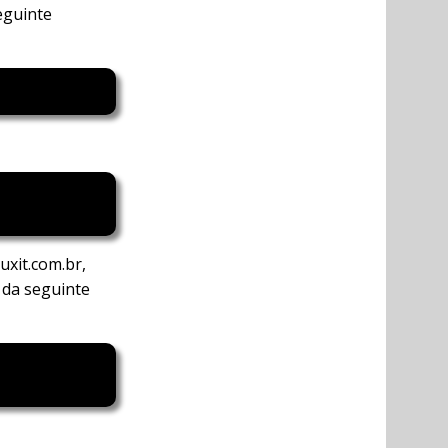
eguinte
uxit.com.br,
r da seguinte