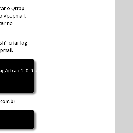
rar o Qtrap
o Vpopmail,
tar no
h), criar log,
pmail.
ap/qtrap-2.0.0 >> /home/vpopmail/qtrap/qtrap.sh

.com.br